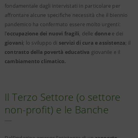
fondamentale dagli intervistati in particolare per
affrontare alcune specifiche necessità che il biennio
pandemico ha confermato essere molto urgenti:
l’
occupazione dei nuovi fragili
, delle
donne
e dei
giovani
; lo sviluppo di
servizi di cura e assistenza
; il
contrasto della povertà educativa
giovanile e il
cambiamento climatico.
Il Terzo Settore (o settore
non-profit) e le Banche
Dall’indagine emerge l’esistenza di un
rapporto