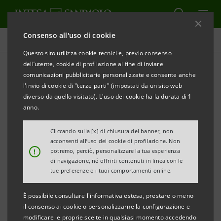
Consenso all'uso di cookie
Tutti i progetti
Questo sito utilizza cookie tecnici e, previo consenso
dell’utente, cookie di profilazione al fine di inviare
comunicazioni pubblicitarie personalizzate e consente anche
l'invio di cookie di "terze parti" (impostati da un sito web
SOCIALE
diverso da quello visitato). L'uso dei cookie ha la durata di 1
anno.
XIII edizione
Cliccando sulla [x] di chiusura del banner, non
dell’Osservatorio su Finanza
acconsenti all’uso dei cookie di profilazione. Non
!
potremo, perciò, personalizzare la tua esperienza
e Terzo Settore
di navigazione, né offrirti contenuti in linea con le
tue preferenze o i tuoi comportamenti online.
È possibile consultare l'informativa estesa, prestare o meno
il consenso ai cookie o personalizzarne la configurazione e
modificare le proprie scelte in qualsiasi momento accedendo