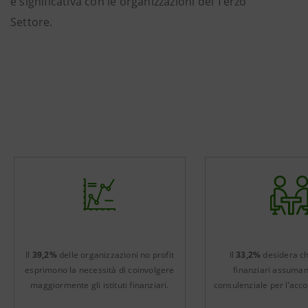
e significativa con le organizzazioni del Terzo
Settore.
Il
39,2%
delle organizzazioni no profit
Il
33,2%
desidera che
esprimono la necessità di coinvolgere
finanziari assuman
maggiormente gli istituti finanziari.
consulenziale per l’ac