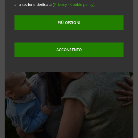
alla sezione dedicata (
Privacy
-
Cookie policy
).
PIÙ OPZIONI
ACCONSENTO