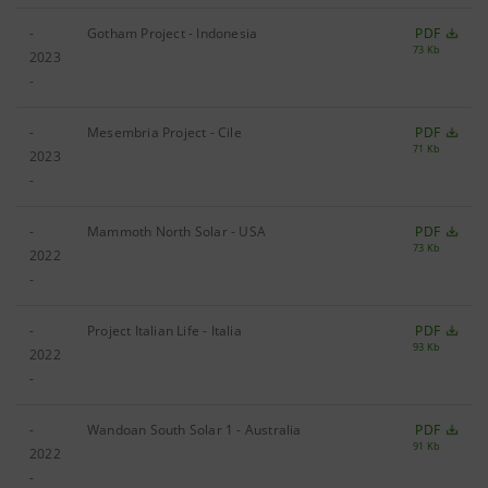
-
Gotham Project - Indonesia
PDF
73 Kb
2023
-
-
Mesembria Project - Cile
PDF
71 Kb
2023
-
-
Mammoth North Solar - USA
PDF
73 Kb
2022
-
-
Project Italian Life - Italia
PDF
93 Kb
2022
-
-
Wandoan South Solar 1 - Australia
PDF
91 Kb
2022
-