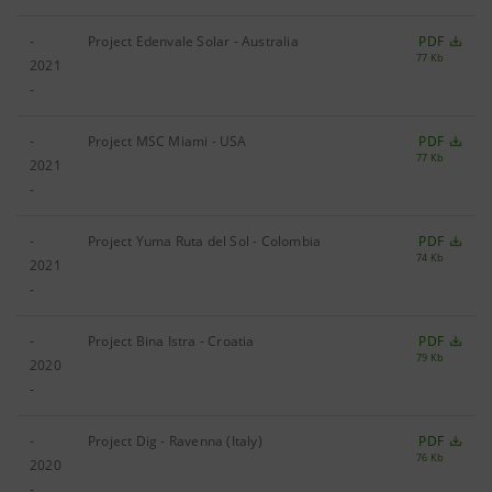
-
Project Edenvale Solar - Australia
PDF
77 Kb
2021
-
-
Project MSC Miami - USA
PDF
77 Kb
2021
-
-
Project Yuma Ruta del Sol - Colombia
PDF
74 Kb
2021
-
-
Project Bina Istra - Croatia
PDF
79 Kb
2020
-
-
Project Dig - Ravenna (Italy)
PDF
76 Kb
2020
-