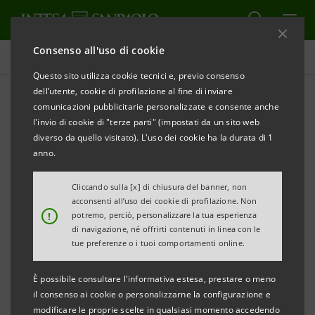
Consenso all'uso di cookie
Adesione agli Equator Principles
Questo sito utilizza cookie tecnici e, previo consenso
dell’utente, cookie di profilazione al fine di inviare
comunicazioni pubblicitarie personalizzate e consente anche
Progetti valutati secondo gli
l'invio di cookie di "terze parti" (impostati da un sito web
Equator Principles
diverso da quello visitato). L'uso dei cookie ha la durata di 1
anno.
Cliccando sulla [x] di chiusura del banner, non
acconsenti all’uso dei cookie di profilazione. Non
!
potremo, perciò, personalizzare la tua esperienza
Nel 2025 sono stati 45 i finanziamenti sottoposti allo
di navigazione, né offrirti contenuti in linea con le
screening degli Equator Principles che hanno
tue preferenze o i tuoi comportamenti online.
raggiunto il perfezionamento finanziario (per un
È possibile consultare l'informativa estesa, prestare o meno
totale di 511 dal 2007).
il consenso ai cookie o personalizzarne la configurazione e
Qui di seguito è possibile approfondire la
modificare le proprie scelte in qualsiasi momento accedendo