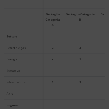
Dettaglio
Dettaglio Categoria
Detta
Categoria
B
A
Settore
Petrolio e gas
2
3
Energia
-
1
Estrattivo
-
-
Infrastrutture
1
3
Altro
-
-
Regione