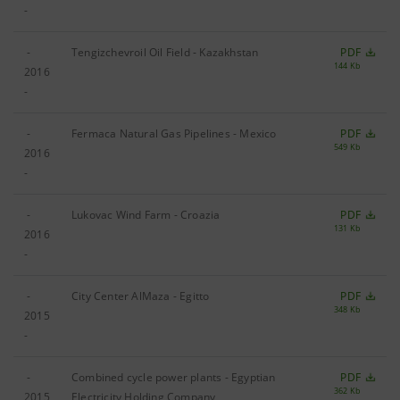
-
-
Tengizchevroil Oil Field ‐ Kazakhstan
PDF
144 Kb
2016
-
-
Fermaca Natural Gas Pipelines - Mexico
PDF
549 Kb
2016
-
-
Lukovac Wind Farm - Croazia
PDF
131 Kb
2016
-
-
City Center AlMaza - Egitto
PDF
348 Kb
2015
-
-
Combined cycle power plants - Egyptian
PDF
362 Kb
2015
Electricity Holding Company