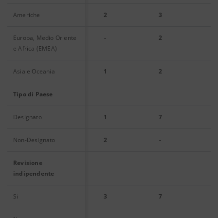
Americhe
2
3
Europa, Medio Oriente
-
2
e Africa (EMEA)
Asia e Oceania
1
2
Tipo di Paese
Designato
1
7
Non-Designato
2
-
Revisione
indipendente
Si
3
7