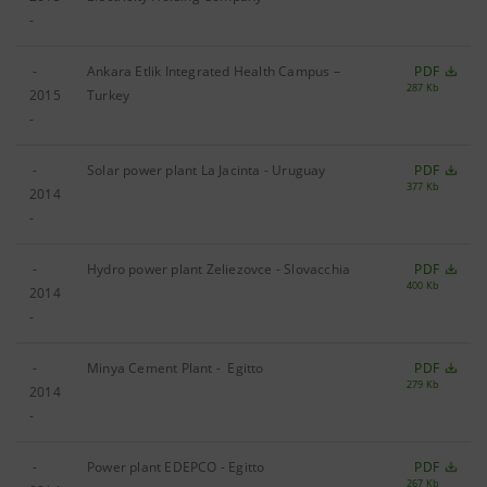
-
-
Ankara Etlik Integrated Health Campus –
PDF
287 Kb
2015
Turkey
-
-
Solar power plant La Jacinta - Uruguay
PDF
377 Kb
2014
-
-
Hydro power plant Zeliezovce - Slovacchia
PDF
400 Kb
2014
-
-
Minya Cement Plant - Egitto
PDF
279 Kb
2014
-
-
Power plant EDEPCO - Egitto
PDF
267 Kb