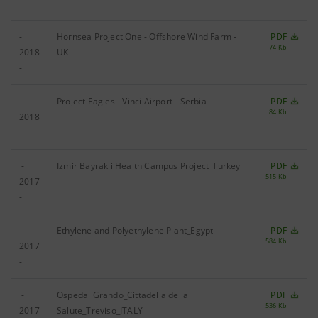
-
-
Hornsea Project One - Offshore Wind Farm -
PDF
74 Kb
2018
UK
-
-
Project Eagles - Vinci Airport - Serbia
PDF
84 Kb
2018
-
-
Izmir Bayrakli Health Campus Project_Turkey
PDF
515 Kb
2017
-
-
Ethylene and Polyethylene Plant_Egypt
PDF
584 Kb
2017
-
-
Ospedal Grando_Cittadella della
PDF
536 Kb
2017
Salute_Treviso_ITALY