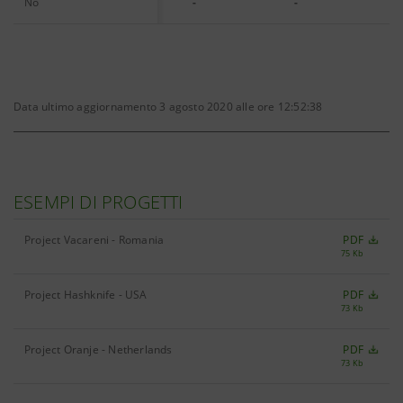
No
-
-
Data ultimo aggiornamento 3 agosto 2020 alle ore 12:52:38
ESEMPI DI PROGETTI
Project Vacareni - Romania
PDF
75 Kb
Project Hashknife - USA
PDF
73 Kb
Project Oranje - Netherlands
PDF
73 Kb