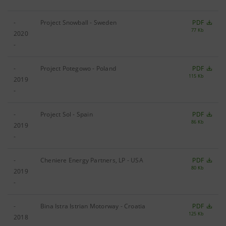
-
Project Snowball - Sweden
PDF
77 Kb
2020
-
-
Project Potegowo - Poland
PDF
115 Kb
2019
-
-
Project Sol - Spain
PDF
86 Kb
2019
-
-
Cheniere Energy Partners, LP - USA
PDF
80 Kb
2019
-
-
Bina Istra Istrian Motorway - Croatia
PDF
125 Kb
2018