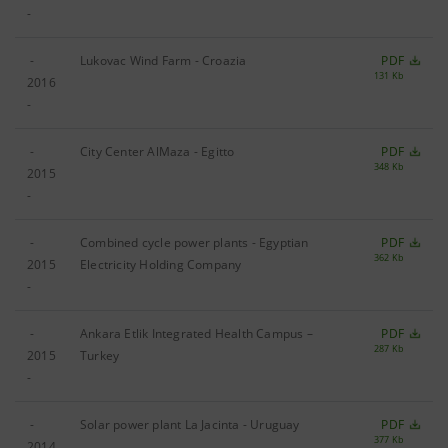
-
-
Lukovac Wind Farm - Croazia
PDF
131 Kb
2016
-
-
City Center AlMaza - Egitto
PDF
348 Kb
2015
-
-
Combined cycle power plants - Egyptian
PDF
362 Kb
2015
Electricity Holding Company
-
-
Ankara Etlik Integrated Health Campus –
PDF
287 Kb
2015
Turkey
-
-
Solar power plant La Jacinta - Uruguay
PDF
377 Kb
2014