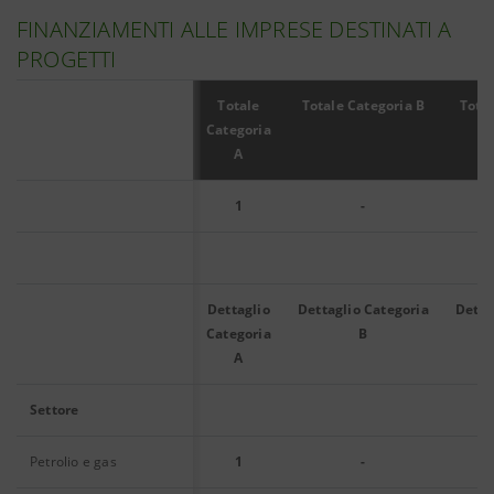
FINANZIAMENTI ALLE IMPRESE DESTINATI A
PROGETTI
Totale
Totale Categoria B
Total
Categoria
A
1
-
Dettaglio
Dettaglio Categoria
Detta
Categoria
B
A
Settore
Petrolio e gas
1
-