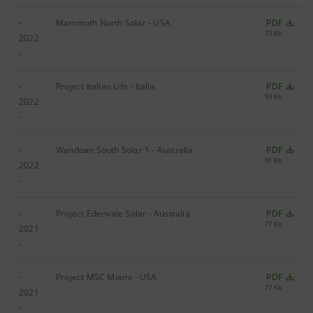
-
Mammoth North Solar - USA
PDF
73 Kb
2022
-
-
Project Italian Life - Italia
PDF
93 Kb
2022
-
-
Wandoan South Solar 1 - Australia
PDF
91 Kb
2022
-
-
Project Edenvale Solar - Australia
PDF
77 Kb
2021
-
-
Project MSC Miami - USA
PDF
77 Kb
2021
-