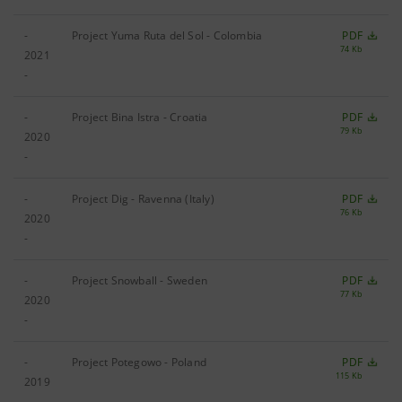
-
Project Yuma Ruta del Sol - Colombia
PDF
74 Kb
2021
-
-
Project Bina Istra - Croatia
PDF
79 Kb
2020
-
-
Project Dig - Ravenna (Italy)
PDF
76 Kb
2020
-
-
Project Snowball - Sweden
PDF
77 Kb
2020
-
-
Project Potegowo - Poland
PDF
115 Kb
2019
-