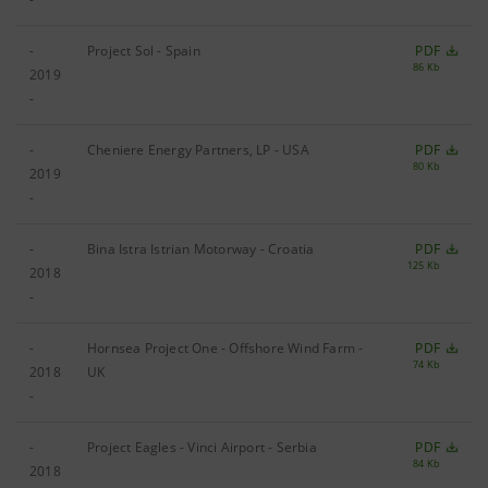
-
Project Sol - Spain
PDF
86 Kb
2019
-
-
Cheniere Energy Partners, LP - USA
PDF
80 Kb
2019
-
-
Bina Istra Istrian Motorway - Croatia
PDF
125 Kb
2018
-
-
Hornsea Project One - Offshore Wind Farm -
PDF
74 Kb
2018
UK
-
-
Project Eagles - Vinci Airport - Serbia
PDF
84 Kb
2018