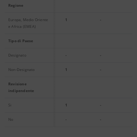
Regione
Europa, Medio Oriente
1
-
e Africa (EMEA)
Tipo di Paese
Designato
-
-
Non-Designato
1
-
Revisione
indipendente
Si
1
-
No
-
-