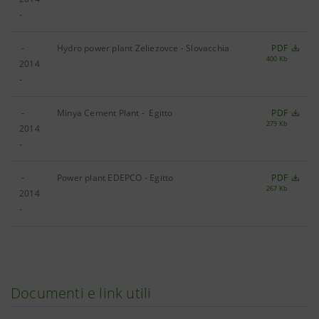
-
-
Hydro power plant Zeliezovce - Slovacchia
PDF
400 Kb
2014
-
-
Minya Cement Plant - Egitto
PDF
279 Kb
2014
-
-
Power plant EDEPCO - Egitto
PDF
267 Kb
2014
-
Documenti e link utili