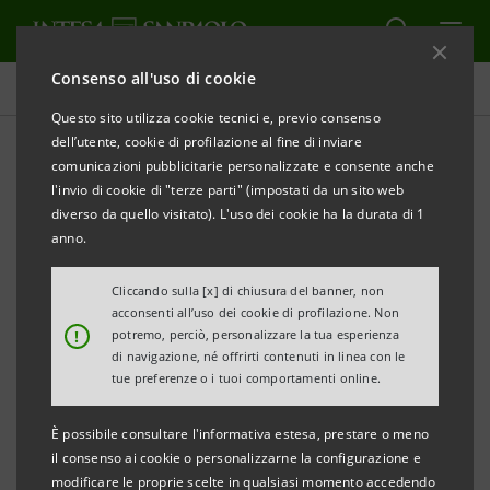
Consenso all'uso di cookie
Adesione agli Equator Principles
Questo sito utilizza cookie tecnici e, previo consenso
dell’utente, cookie di profilazione al fine di inviare
comunicazioni pubblicitarie personalizzate e consente anche
Progetti valutati secondo gli
l'invio di cookie di "terze parti" (impostati da un sito web
Equator Principles
diverso da quello visitato). L'uso dei cookie ha la durata di 1
anno.
Cliccando sulla [x] di chiusura del banner, non
acconsenti all’uso dei cookie di profilazione. Non
!
potremo, perciò, personalizzare la tua esperienza
Nel 2025 sono stati 45 i finanziamenti sottoposti allo
di navigazione, né offrirti contenuti in linea con le
screening degli Equator Principles che hanno
tue preferenze o i tuoi comportamenti online.
raggiunto il perfezionamento finanziario (per un
È possibile consultare l'informativa estesa, prestare o meno
totale di 511 dal 2007).
il consenso ai cookie o personalizzarne la configurazione e
Qui di seguito è possibile approfondire la
modificare le proprie scelte in qualsiasi momento accedendo