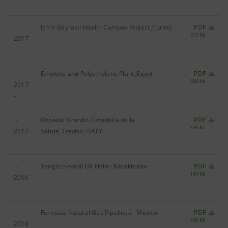
-
-
Izmir Bayrakli Health Campus Project_Turkey
PDF
515 Kb
2017
-
-
Ethylene and Polyethylene Plant_Egypt
PDF
584 Kb
2017
-
-
Ospedal Grando_Cittadella della
PDF
536 Kb
2017
Salute_Treviso_ITALY
-
-
Tengizchevroil Oil Field ‐ Kazakhstan
PDF
144 Kb
2016
-
-
Fermaca Natural Gas Pipelines - Mexico
PDF
549 Kb
2016