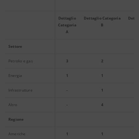
Dettaglio
Dettaglio Categoria
Detta
Categoria
B
A
Settore
Petrolio e gas
3
2
Energia
1
1
Infrastrutture
-
1
Altro
-
4
Regione
Americhe
1
1