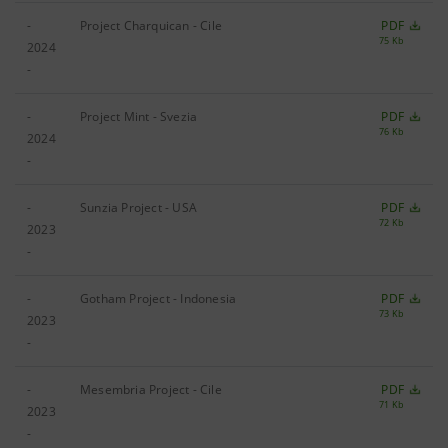
-
Project Charquican - Cile
PDF
75 Kb
2024
-
-
Project Mint - Svezia
PDF
76 Kb
2024
-
-
Sunzia Project - USA
PDF
72 Kb
2023
-
-
Gotham Project - Indonesia
PDF
73 Kb
2023
-
-
Mesembria Project - Cile
PDF
71 Kb
2023
-