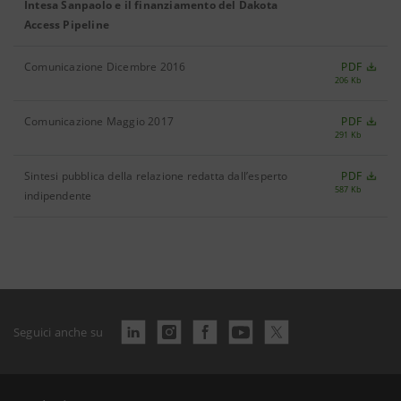
Intesa Sanpaolo e il finanziamento del Dakota
Access Pipeline
Comunicazione Dicembre 2016
PDF
206 Kb
Comunicazione Maggio 2017
PDF
291 Kb
Sintesi pubblica della relazione redatta dall’esperto
PDF
587 Kb
indipendente
Seguici anche su