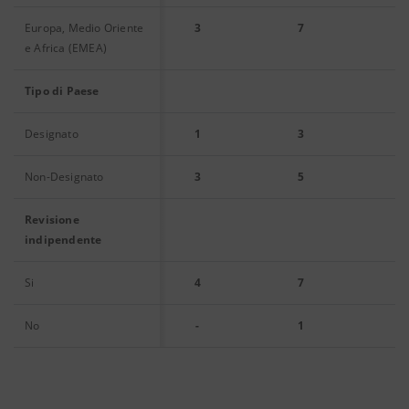
Europa, Medio Oriente
3
7
e Africa (EMEA)
Tipo di Paese
Designato
1
3
Non-Designato
3
5
Revisione
indipendente
Si
4
7
No
-
1