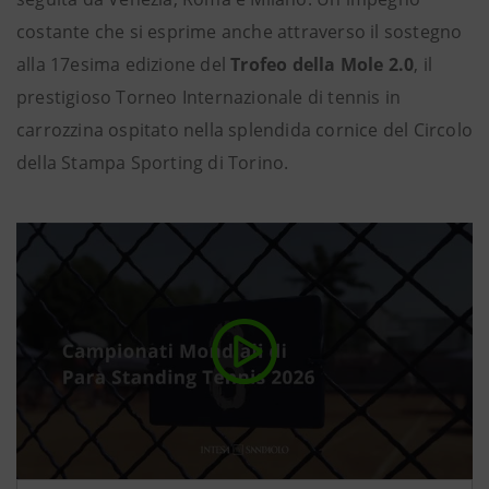
costante che si esprime anche attraverso il sostegno
alla 17esima edizione del
Trofeo della Mole 2.0
, il
prestigioso Torneo Internazionale di tennis in
carrozzina ospitato nella splendida cornice del Circolo
della Stampa Sporting di Torino.