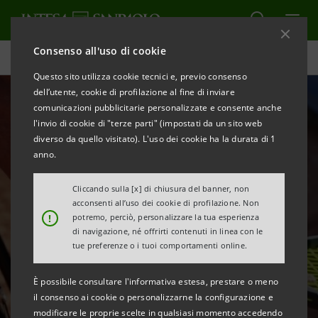
Consenso all'uso di cookie
Homepage
Questo sito utilizza cookie tecnici e, previo consenso
dell’utente, cookie di profilazione al fine di inviare
comunicazioni pubblicitarie personalizzate e consente anche
l'invio di cookie di "terze parti" (impostati da un sito web
diverso da quello visitato). L'uso dei cookie ha la durata di 1
anno.
Cliccando sulla [x] di chiusura del banner, non
acconsenti all’uso dei cookie di profilazione. Non
!
potremo, perciò, personalizzare la tua esperienza
Intesa Sanpaolo, lo sport e il
di navigazione, né offrirti contenuti in linea con le
tue preferenze o i tuoi comportamenti online.
potere dell’inclusione
È possibile consultare l'informativa estesa, prestare o meno
il consenso ai cookie o personalizzarne la configurazione e
modificare le proprie scelte in qualsiasi momento accedendo