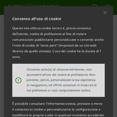
Consenso all'uso di cookie
Tutti i progetti
Questo sito utilizza cookie tecnici e, previo consenso
dell’utente, cookie di profilazione al fine di inviare
comunicazioni pubblicitarie personalizzate e consente anche
l'invio di cookie di "terze parti" (impostati da un sito web
SPORT
diverso da quello visitato). L'uso dei cookie ha la durata di 1
anno.
Olimpia Milano: la
Cliccando sulla [x] di chiusura del banner, non
partnership con Intesa
acconsenti all’uso dei cookie di profilazione. Non
!
potremo, perciò, personalizzare la tua esperienza
Sanpaolo
di navigazione, né offrirti contenuti in linea con le
tue preferenze o i tuoi comportamenti online.
È possibile consultare l'informativa estesa, prestare o meno
il consenso ai cookie o personalizzarne la configurazione e
modificare le proprie scelte in qualsiasi momento accedendo