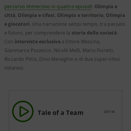
percorso immersivo in quattro episodi
:
Olimpia e
città
,
Olimpia e tifosi
,
Olimpia e territorio
,
Olimpia
e giocatori
. Una narrazione senza tempo, tra passato
e futuro, per comprendere la
storia della società
.
Con
interviste esclusive
a Ettore Messina,
Gianmarco Pozzecco, Nicolò Melli, Mario Fioretti,
Riccardo Pittis, Dino Meneghin e di due super-tifosi
milanesi.
Tale of a Team
2:51:16