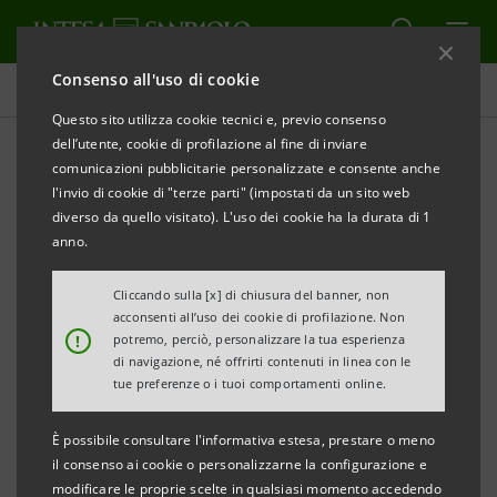
Consenso all'uso di cookie
Tutti i progetti
Questo sito utilizza cookie tecnici e, previo consenso
dell’utente, cookie di profilazione al fine di inviare
comunicazioni pubblicitarie personalizzate e consente anche
l'invio di cookie di "terze parti" (impostati da un sito web
SPORT
diverso da quello visitato). L'uso dei cookie ha la durata di 1
anno.
Alcione Milano: il calcio
Cliccando sulla [x] di chiusura del banner, non
come motore di valori,
acconsenti all’uso dei cookie di profilazione. Non
!
potremo, perciò, personalizzare la tua esperienza
inclusione e crescita
di navigazione, né offrirti contenuti in linea con le
tue preferenze o i tuoi comportamenti online.
giovanile
È possibile consultare l'informativa estesa, prestare o meno
il consenso ai cookie o personalizzarne la configurazione e
modificare le proprie scelte in qualsiasi momento accedendo