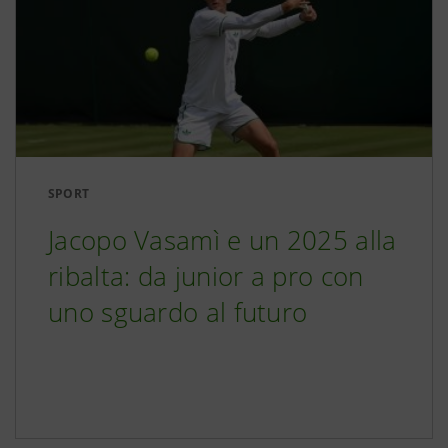
SPORT
Jacopo Vasamì e un 2025 alla
ribalta: da junior a pro con
uno sguardo al futuro