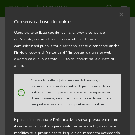
Consenso all'uso di cookie
Tutti i progetti
Questo sito utilizza cookie tecnici e, previo consenso
dell’utente, cookie di profilazione al fine di inviare
comunicazioni pubblicitarie personalizzate e consente anche
l'invio di cookie di "terze parti" (impostati da un sito web
EDUCAZIONE
diverso da quello visitato). L'uso dei cookie ha la durata di 1
anno.
Intesa Sanpaolo Visiting
Cliccando sulla [x] di chiusura del banner, non
Professor Chair in Global
acconsenti all’uso dei cookie di profilazione. Non
!
potremo, perciò, personalizzare la tua esperienza
Governance
di navigazione, né offrirti contenuti in linea con le
tue preferenze o i tuoi comportamenti online.
È possibile consultare l'informativa estesa, prestare o meno
il consenso ai cookie o personalizzarne la configurazione e
modificare le proprie scelte in qualsiasi momento accedendo