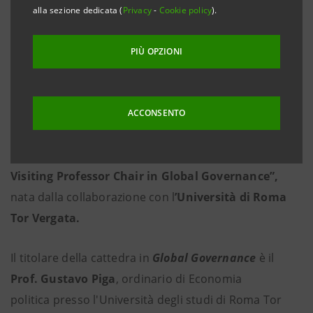
alla sezione dedicata (
Privacy
-
Cookie policy
).
PIÙ OPZIONI
ACCONSENTO
Una nuova cattedra
intitolata
“Intesa Sanpaolo
Visiting Professor Chair in Global Governance”,
nata dalla collaborazione con l
’Università di Roma
Tor Vergata.
Il titolare della cattedra in
Global Governance
è il
Prof. Gustavo Piga
, ordinario di Economia
politica presso l'Università degli studi di Roma Tor