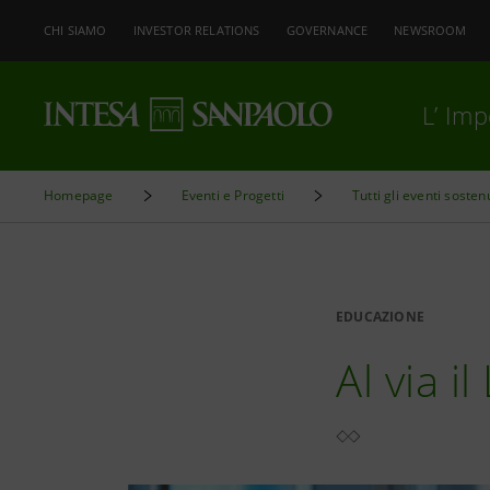
CHI SIAMO
INVESTOR RELATIONS
GOVERNANCE
NEWSROOM
L’ Im
Homepage
Eventi e Progetti
Tutti gli eventi sosten
EDUCAZIONE
Al via i