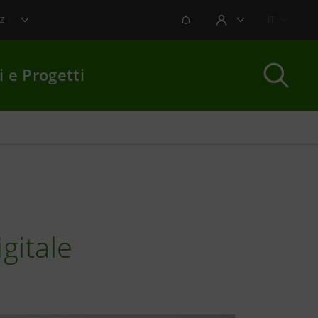
NOTIFICHE
IT
ZI
AREA UTENTE
i e Progetti
per chiudere
igitale