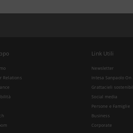
uppo
Link Utili
amo
Newsletter
r Relations
Intesa Sanpaolo On 
ance
Grattacieli sostenibi
bilità
Social media
Persone e Famiglie
ch
Business
oom
Corporate