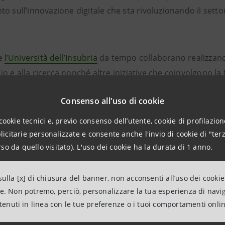
to sull’innovazione digitale che sta rivoluzionando il setto
e
l’Università dell’Insubria
da tempo collaborano realizzando
o e alla ricerca nonché altre iniziative che coinvolgono la f
oriali. Nell’ambito di tale collaborazione segnaliamo il
Labo
Consenso all'uso di cookie
 che prenderà avvio il
18 febbraio
e proporrà dieci webinar
cookie tecnici e, previo consenso dell’utente, cookie di profilazione
Finanza Digitale
è un’iniziativa ideata per offrire agli stude
citarie personalizzate e consente anche l'invio di cookie di "terz
so da quello visitato). L'uso dei cookie ha la durata di 1 anno.
 pubblico interessato un
luogo di incontro e di confronto
dove 
novazioni digitali già sperimentate nell'ambito e sui trend f
e e gli altri attori finanziari a ripensare i propri modelli o
ulla [x] di chiusura del banner, non acconsenti all’uso dei cookie
ne. Non potremo, perciò, personalizzare la tua esperienza di navi
 modalità operative in chiave sempre più digitale.
ntenuti in linea con le tue preferenze o i tuoi comportamenti onli
nno una serie di tematiche di rilevante importanza. Studio
re finanziario, professionisti e Autorità di vigilanza si co