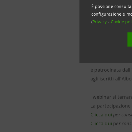
È possibile consulta
creazione e sugli
configurazione e mo
dei rapporti fra o
(
Privacy
-
Cookie pol
avrà sulla norma
offriranno ai part
in ambito finanziar
sperimentazioni di 
L’iniziativa è finan
è patrocinata dall
agli iscritti all'A
I webinar si terra
La partecipazione 
Clicca qui
per cons
Clicca qui
p
er cons