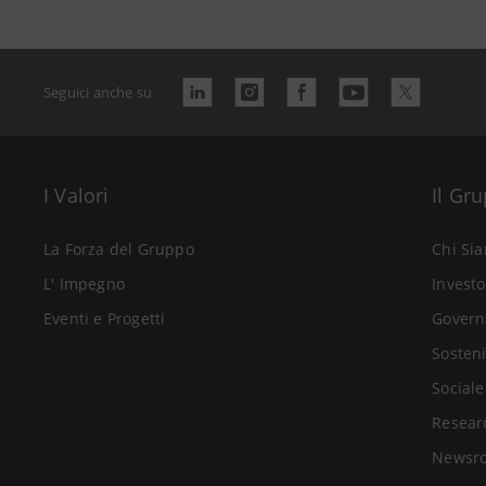
Seguici anche su
I Valori
Il Gr
La Forza del Gruppo
Chi Si
L' Impegno
Investo
Eventi e Progetti
Govern
Sosteni
Sociale
Resear
Newsr