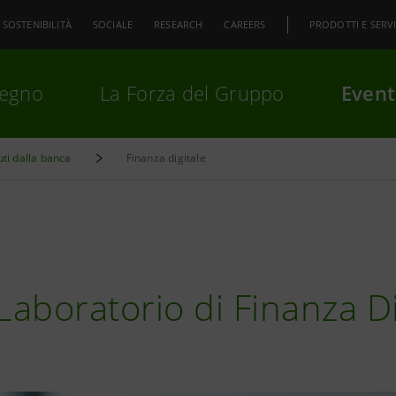
SOSTENIBILITÀ
SOCIALE
RESEARCH
CAREERS
PRODOTTI E SERVI
pegno
La Forza del Gruppo
Event
uti dalla banca
Finanza digitale
premi
Invio
per cercare o
ESC
l Laboratorio di Finanza D