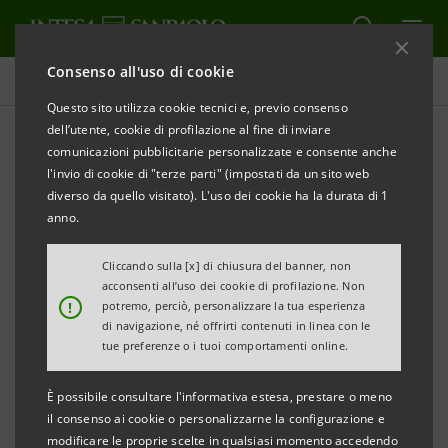
Consenso all'uso di cookie
Tutti i progetti
Questo sito utilizza cookie tecnici e, previo consenso
dell’utente, cookie di profilazione al fine di inviare
comunicazioni pubblicitarie personalizzate e consente anche
l'invio di cookie di "terze parti" (impostati da un sito web
SOSTENIBILITÀ
diverso da quello visitato). L'uso dei cookie ha la durata di 1
anno.
Sostenere i genitori che
Cliccando sulla [x] di chiusura del banner, non
lavorano
acconsenti all’uso dei cookie di profilazione. Non
!
potremo, perciò, personalizzare la tua esperienza
di navigazione, né offrirti contenuti in linea con le
tue preferenze o i tuoi comportamenti online.
È possibile consultare l'informativa estesa, prestare o meno
il consenso ai cookie o personalizzarne la configurazione e
modificare le proprie scelte in qualsiasi momento accedendo