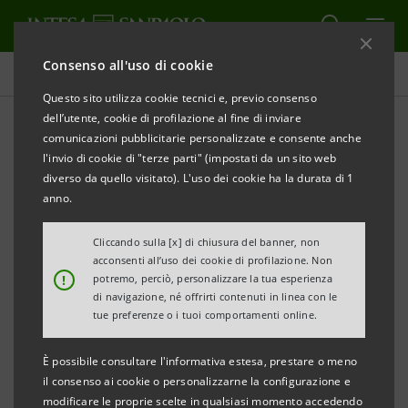
Consenso all'uso di cookie
Tutti i progetti
Questo sito utilizza cookie tecnici e, previo consenso
dell’utente, cookie di profilazione al fine di inviare
comunicazioni pubblicitarie personalizzate e consente anche
l'invio di cookie di "terze parti" (impostati da un sito web
SOSTENIBILITÀ
diverso da quello visitato). L'uso dei cookie ha la durata di 1
anno.
Diamo una casa alle api: un
Cliccando sulla [x] di chiusura del banner, non
crowdfunding per tutelare
acconsenti all’uso dei cookie di profilazione. Non
!
potremo, perciò, personalizzare la tua esperienza
gli insetti impollinatori
di navigazione, né offrirti contenuti in linea con le
tue preferenze o i tuoi comportamenti online.
È possibile consultare l'informativa estesa, prestare o meno
il consenso ai cookie o personalizzarne la configurazione e
modificare le proprie scelte in qualsiasi momento accedendo