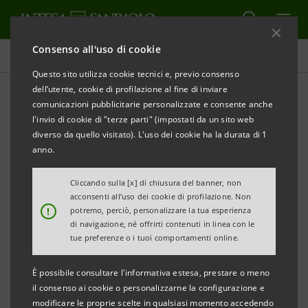
Consenso all'uso di cookie
Tutti i progetti
Questo sito utilizza cookie tecnici e, previo consenso
dell’utente, cookie di profilazione al fine di inviare
comunicazioni pubblicitarie personalizzate e consente anche
l'invio di cookie di "terze parti" (impostati da un sito web
SOSTENIBILITÀ
diverso da quello visitato). L'uso dei cookie ha la durata di 1
anno.
Tutti i vantaggi
Cliccando sulla [x] di chiusura del banner, non
dell’economia circolare
acconsenti all’uso dei cookie di profilazione. Non
!
potremo, perciò, personalizzare la tua esperienza
di navigazione, né offrirti contenuti in linea con le
tue preferenze o i tuoi comportamenti online.
È possibile consultare l'informativa estesa, prestare o meno
il consenso ai cookie o personalizzarne la configurazione e
modificare le proprie scelte in qualsiasi momento accedendo