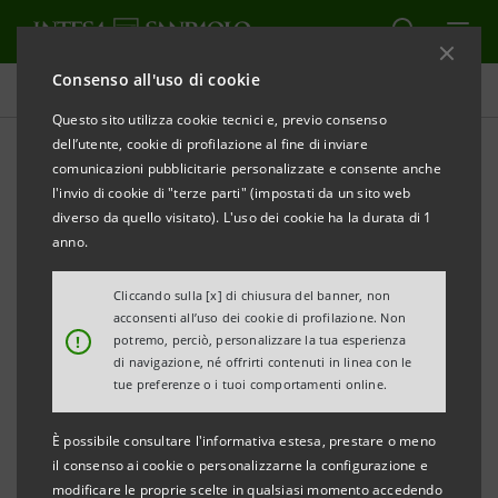
Consenso all'uso di cookie
Tutti i progetti
Questo sito utilizza cookie tecnici e, previo consenso
dell’utente, cookie di profilazione al fine di inviare
comunicazioni pubblicitarie personalizzate e consente anche
l'invio di cookie di "terze parti" (impostati da un sito web
CULTURA
diverso da quello visitato). L'uso dei cookie ha la durata di 1
anno.
Guarda il contenuto
Cliccando sulla [x] di chiusura del banner, non
esclusivo con Alessandro
acconsenti all’uso dei cookie di profilazione. Non
!
potremo, perciò, personalizzare la tua esperienza
Barbero
di navigazione, né offrirti contenuti in linea con le
tue preferenze o i tuoi comportamenti online.
È possibile consultare l'informativa estesa, prestare o meno
il consenso ai cookie o personalizzarne la configurazione e
modificare le proprie scelte in qualsiasi momento accedendo