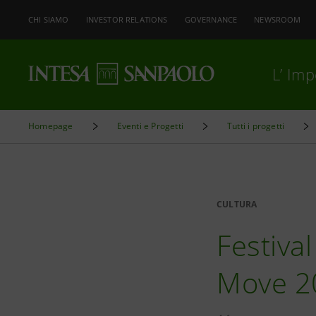
CHI SIAMO
INVESTOR RELATIONS
GOVERNANCE
NEWSROOM
L’ Im
Homepage
Eventi e Progetti
Tutti i progetti
CULTURA
Festiva
Move 2