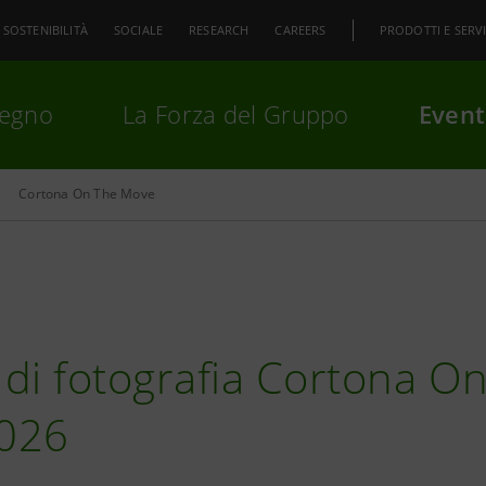
SOSTENIBILITÀ
SOCIALE
RESEARCH
CAREERS
PRODOTTI E SERVI
pegno
La Forza del Gruppo
Event
Cortona On The Move
premi
Invio
per cercare o
ESC
l di fotografia Cortona O
026