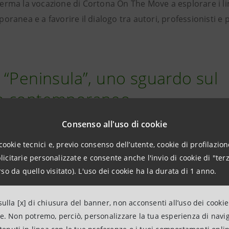
erma la vocazione di Cortona On The Move a esplorare i li
oranea e a favorire il dialogo tra autori, professionisti e 
 “Peninsula”, uno sguardo sul
o contemporaneo
Consenso all'uso di cookie
cookie tecnici e, previo consenso dell’utente, cookie di profilazione
iali dell’edizione 2026
figura
Peninsula
, una speciale c
citarie personalizzate e consente anche l'invio di cookie di "terz
 da
Renata Ferri
e realizzata in partnership con
Intesa Sa
so da quello visitato). L'uso dei cookie ha la durata di 1 anno.
ne CR Firenze
. Ospitata negli spazi della Fortezza del Giri
ste e artisti chiamati a confrontarsi con i territori fisici e 
ulla [x] di chiusura del banner, non acconsenti all’uso dei cookie
mporaneo.
ne. Non potremo, perciò, personalizzare la tua esperienza di navi