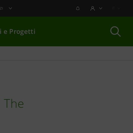
NOTIFICHE
IT
ZI
AREA UTENTE
i e Progetti
per chiudere
n The