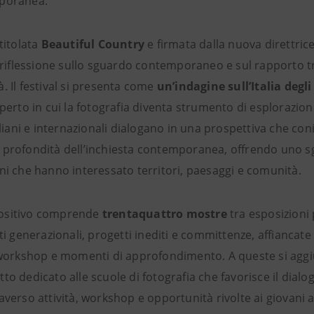
mporanea.
titolata
Beautiful Country
e firmata dalla nuova direttrice
a riflessione sullo sguardo contemporaneo e sul rapporto 
. Il festival si presenta come
un’indagine sull’Italia degl
aperto in cui la fotografia diventa strumento di esplorazione
aliani e internazionali dialogano in una prospettiva che coni
 profondità dell’inchiesta contemporanea, offrendo uno s
ni che hanno interessato territori, paesaggi e comunità.
ositivo comprende
trentaquattro mostre
tra esposizioni 
ti generazionali, progetti inediti e committenze, affiancate
, workshop e momenti di approfondimento. A queste si ag
etto dedicato alle scuole di fotografia che favorisce il dial
averso attività, workshop e opportunità rivolte ai giovani 