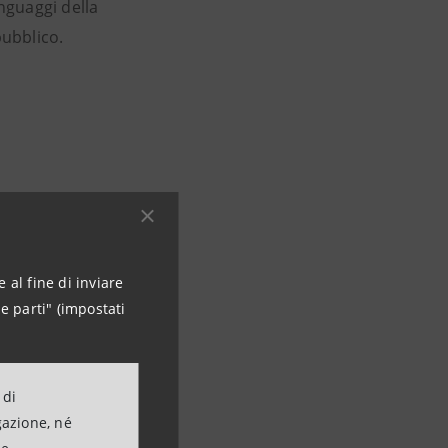
nguaggi della
pubblico.
 al fine di inviare
ommittenza
e parti" (impostati
npaolo
- Gallerie
falco, la mostra
simbolici del
 di
gazione, né