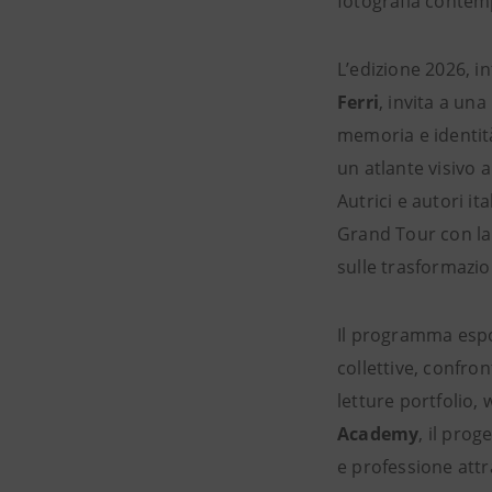
fotografia conte
L’edizione 2026, in
Ferri
, invita a un
memoria e identità
un atlante visivo 
Autrici e autori it
Grand Tour con la
sulle trasformazio
Il programma esp
collettive, confron
letture portfolio
Academy
, il prog
e professione attr