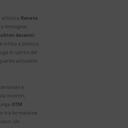
 artistica
Renata
tra immagine,
i ultimi decenni
:
 critica e poetica.
uga lo spirito del
guardo articolato
personali e
 da incontri,
giunge
OTM
ogo tra formazione
autori. Un