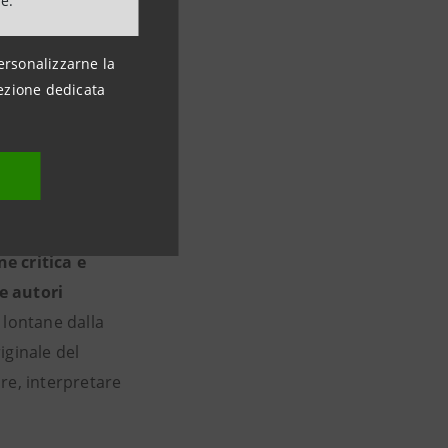
ne.
aggio
al mare e
ersonalizzarne la
 un territorio
ezione dedicata
e città, lo
climatico hanno
tura capace di
ne critica e
 e autori
, lontane dalla
iginale del
re, interpretare