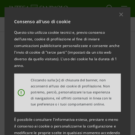
Consenso all'uso di cookie
Tutti i progetti
Questo sito utilizza cookie tecnici e, previo consenso
dell’utente, cookie di profilazione al fine di inviare
comunicazioni pubblicitarie personalizzate e consente anche
l'invio di cookie di "terze parti" (impostati da un sito web
CULTURA
diverso da quello visitato). L'uso dei cookie ha la durata di 1
anno.
Il Presepe Napoletano nella
Cliccando sulla [x] di chiusura del banner, non
Cattedrale di Notre Dame
acconsenti all’uso dei cookie di profilazione. Non
!
potremo, perciò, personalizzare la tua esperienza
di navigazione, né offrirti contenuti in linea con le
tue preferenze o i tuoi comportamenti online.
È possibile consultare l'informativa estesa, prestare o meno
il consenso ai cookie o personalizzarne la configurazione e
modificare le proprie scelte in qualsiasi momento accedendo