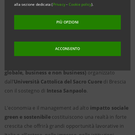
alla sezione dedicata (
Privacy
-
Cookie policy
).
PIÙ OPZIONI
ACCONSENTO
In avvio la prima edizione del
Master di I livello in
Social Impact economy & management (locale,
globale, business e non business)
organizzato
dall’
Università Cattolica del Sacro Cuore
di Brescia
con il sostegno di
Intesa Sanpaolo
.
L'economia e il management ad alto
impatto sociale
green e sostenibile
costituiscono una realtà in forte
crescita che offrirà grandi opportunità lavorative in
Italia e all’estero, nelle imprese, nelle istituzioni