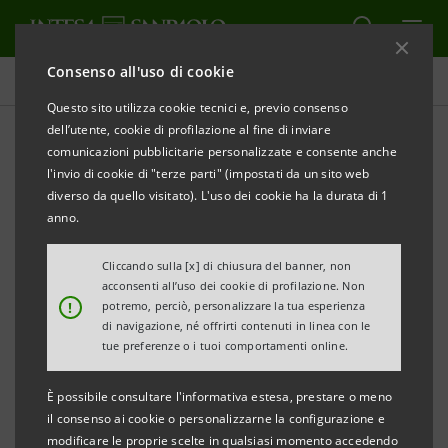
Consenso all'uso di cookie
Tutti i progetti
Questo sito utilizza cookie tecnici e, previo consenso
dell’utente, cookie di profilazione al fine di inviare
comunicazioni pubblicitarie personalizzate e consente anche
l'invio di cookie di "terze parti" (impostati da un sito web
EDUCAZIONE
diverso da quello visitato). L'uso dei cookie ha la durata di 1
anno.
Formare i futuri manager
Cliccando sulla [x] di chiusura del banner, non
sulla Impact Economy
acconsenti all’uso dei cookie di profilazione. Non
!
potremo, perciò, personalizzare la tua esperienza
di navigazione, né offrirti contenuti in linea con le
tue preferenze o i tuoi comportamenti online.
È possibile consultare l'informativa estesa, prestare o meno
il consenso ai cookie o personalizzarne la configurazione e
modificare le proprie scelte in qualsiasi momento accedendo