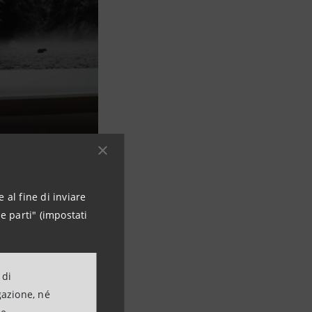
 al fine di inviare
e parti" (impostati
n un
 di
gazione, né