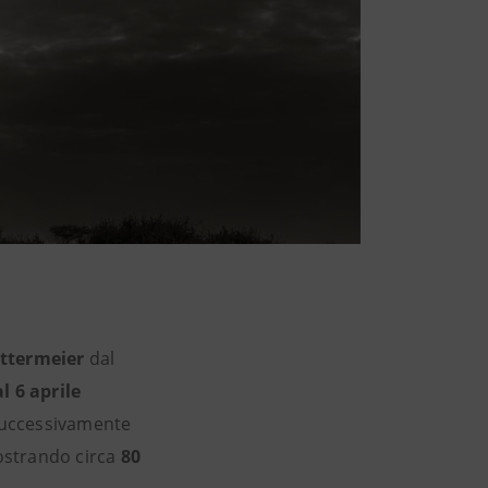
ittermeier
dal
l 6 aprile
 successivamente
strando circa
80