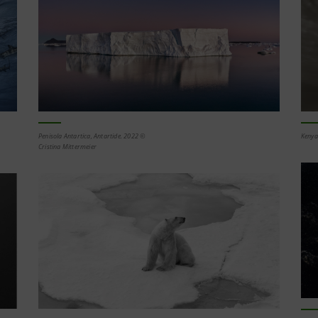
Penisola Antartica, Antartide. 2022 ©
Kenya
Cristina Mittermeier