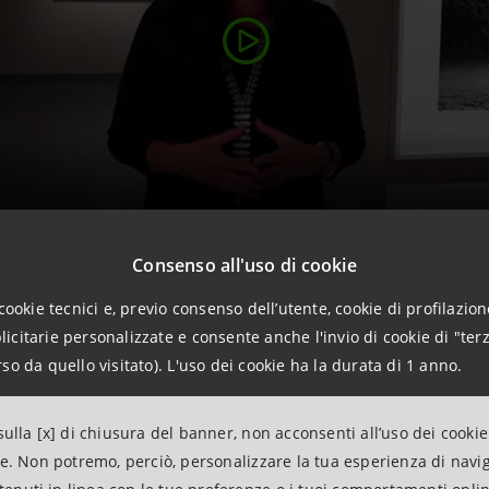
Consenso all'uso di cookie
cookie tecnici e, previo consenso dell’utente, cookie di profilazione
citarie personalizzate e consente anche l'invio di cookie di "terz
lità e salvaguardia ambientali i
so da quello visitato). L'uso dei cookie ha la durata di 1 anno.
corso fotografico
ulla [x] di chiusura del banner, non acconsenti all’uso dei cookie
ne. Non potremo, perciò, personalizzare la tua esperienza di navi