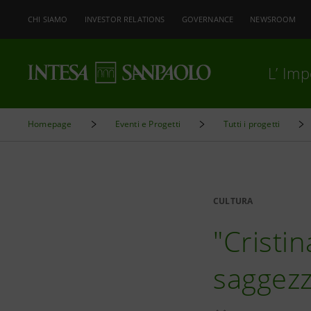
CHI SIAMO
INVESTOR RELATIONS
GOVERNANCE
NEWSROOM
L’ Im
Homepage
Eventi e Progetti
Tutti i progetti
CULTURA
"Cristi
saggezza