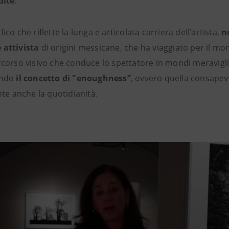
dite
.
ico che riflette la lunga e articolata carriera dell’artista,
n
 attivista
di origini messicane, che ha viaggiato per il mon
rcorso visivo che conduce lo spettatore in mondi meravigli
endo
il concetto di "enoughness”
, ovvero quella consapev
nte anche la quotidianità.