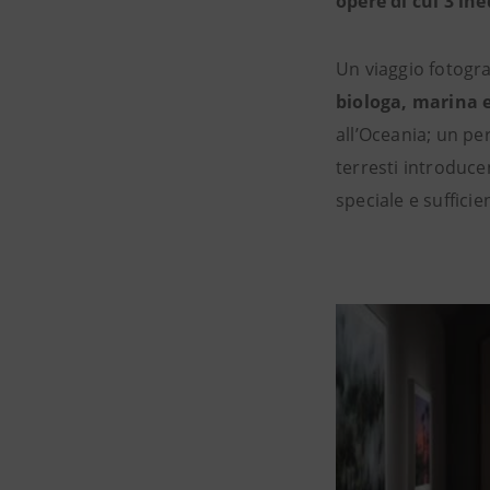
opere di cui 3 ine
Un viaggio fotograf
biologa, marina e
all’Oceania; un pe
terresti introduc
speciale e sufficie