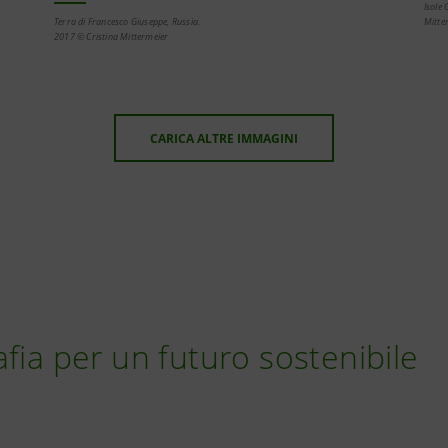
Isole
Terra di Francesco Giuseppe, Russia.
Mitte
2017 © Cristina Mittermeier
CARICA ALTRE IMMAGINI
afia per un futuro sostenibile