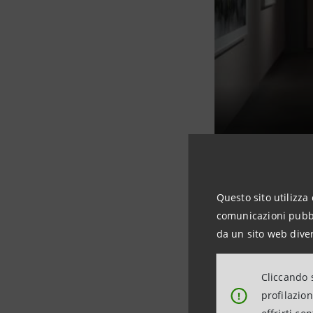
Questo sito utilizza 
comunicazioni pubbli
Sostenibi
da un sito web diver
unico per
Cliccando s
profilazio
!