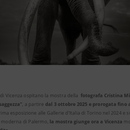
ia di Vicenza ospitano la mostra della
fotografa Cristina M
saggezza”
, a partire
dal 3 ottobre 2025 e prorogata fino a
ima esposizione alle Gallerie d’Italia di Torino nel 2024 e
te moderna di Palermo,
la mostra giunge ora a Vicenza
mo