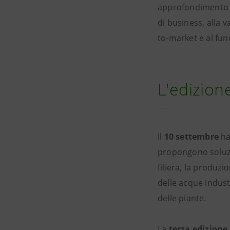
approfondimento f
di business, alla v
to-market e al fun
L'edizion
Il
10 settembre
ha 
propongono soluzion
filiera, la produz
delle acque indust
delle piante.
La
terza edizione