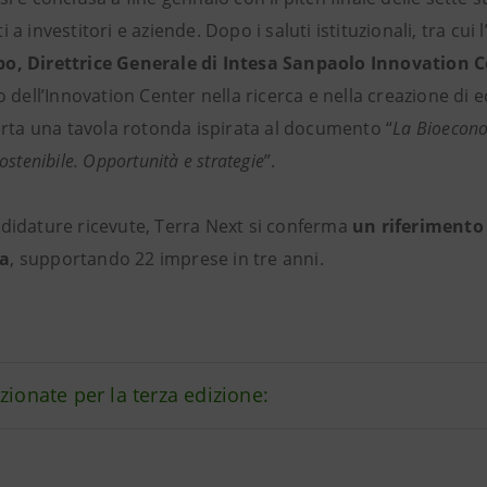
 a investitori e aziende. Dopo i saluti istituzionali, tra cui 
po, Direttrice Generale di Intesa Sanpaolo Innovation 
o dell’Innovation Center nella ricerca e nella creazione di 
perta una tavola rotonda ispirata al documento “
La Bioecon
ostenibile. Opportunità e strategie
”.
ndidature ricevute, Terra Next si conferma
un riferimento 
ia
, supportando 22 imprese in tre anni.
zionate per la terza edizione: