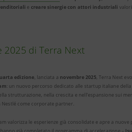
nditoriali
e
creare sinergie con attori industriali
valor
e 2025 di Terra Next
uarta edizione
, lanciata a
novembre 2025
, Terra Next ev
ram
: un nuovo percorso dedicato alle startup italiane del
lla strutturazione, nella crescita e nell’espansione sui mer
on Nestlé come corporate partner.
m valorizza le esperienze già consolidate e apre a nuove p
e hanno già completato il programma di accelerazione –
Is