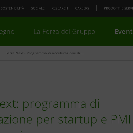
SOSTENIBILITÀ
SOCIALE
RESEARCH
CAREERS
PRODOTTI E SERVI
pegno
La Forza del Gruppo
Event
Terra Next - Programma di accelerazione di start up
premi
Invio
per cercare o
ESC
ext: programma di
azione per startup e PMI 