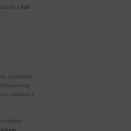
izzando il
Sud
olve e presenta
la bioeconomia
cati nazionali e
ossibilità.
uschem,