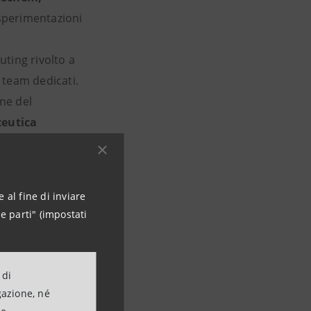
 sperimentazioni
uting rivolto a
e team dedicati.
one del
eutica
no occasione di
eti e avviare
 al fine di inviare
e parti" (impostati
ud
 di
gazione, né