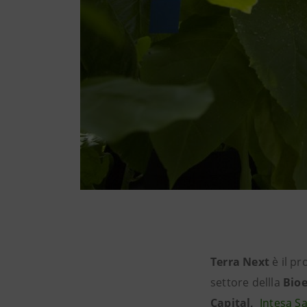
Terra Next
è il p
settore dellla
Bio
Capital,
Intesa S