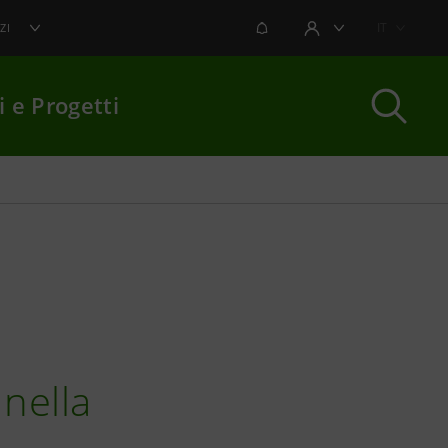
NOTIFICHE
IT
ZI
AREA UTENTE
i e Progetti
per chiudere
nella