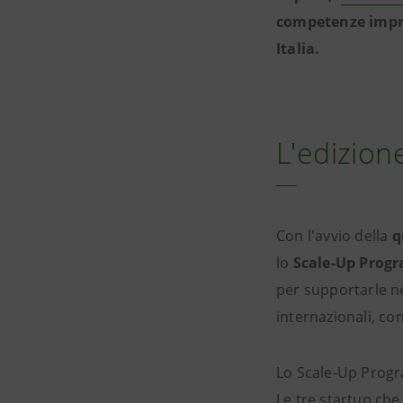
competenze impre
Italia.
L'edizion
Con l'avvio della
q
lo
Scale-Up Prog
per supportarle ne
internazionali, c
Lo Scale-Up Progra
Le tre startup ch