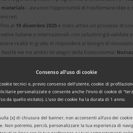
 materials
– avranno l’opportunità di trasformare idee e
concreti.
fino al
19 dicembre 2025
è stato attivo un processo di sco
ative italiane o internazionali, con soluzioni già validate 
zionare realtà in grado di rispondere ai bisogni di innovazi
Nestlé nei tre ambiti strategici della bioeconomia:
Nutrac
ar & Biomaterials e Agricoltura rigenerativa.
 accederanno a un percorso di accelerazione mirato, avran
Consenso all'uso di cookie
amente con il corporate partner, sviluppare progetti concr
cookie tecnici e, previo consenso dell’utente, cookie di profilazione
azionalizzazione.
citarie personalizzate e consente anche l'invio di cookie di "terz
so da quello visitato). L'uso dei cookie ha la durata di 1 anno.
tema dell’innovazione per il S
ulla [x] di chiusura del banner, non acconsenti all’uso dei cookie
ne. Non potremo, perciò, personalizzare la tua esperienza di navi