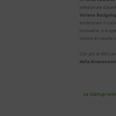
selezionate davanti
Viviana Bacigalu
evidenziato il ruol
innovativi, si è a
motore di crescita s
Con più di 450 ca
della bioeconom
Le startup sele