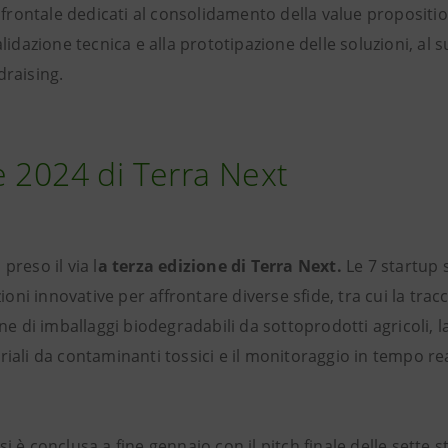
rontale dedicati al consolidamento della value propositio
alidazione tecnica e alla prototipazione delle soluzioni, al 
draising.
e 2024 di Terra Next
preso il via l
a terza edizione di Terra Next.
Le 7 startup 
i innovative per affrontare diverse sfide, tra cui la tracci
ione di imballaggi biodegradabili da sottoprodotti agricoli,
riali da contaminanti tossici e il monitoraggio in tempo rea
si è conclusa a fine gennaio con il pitch finale delle sette 