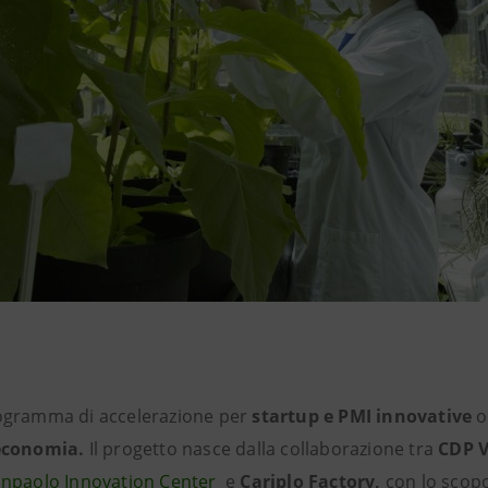
rogramma di
accelerazione
per
startup e PMI innovative
o
economia.
Il progetto nasce dalla collaborazione tra
CDP V
anpaolo Innovation Center
e
Cariplo Factory,
con lo scop