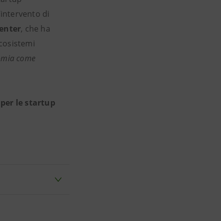
l’intervento di
Center
, che ha
ecosistemi
omia come
per le startup