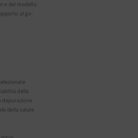
n e del modello
supporto al go-
selezionate
abilità della
 la depurazione
le della salute
startup