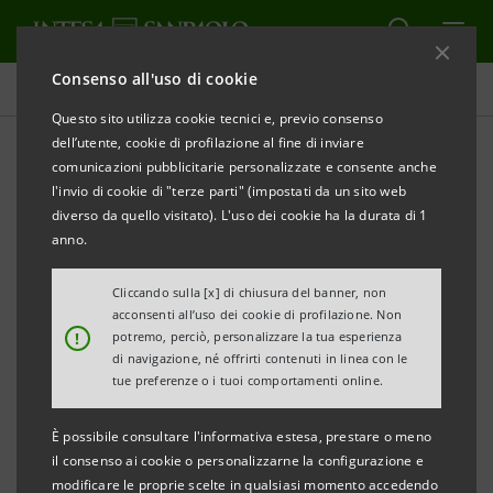
Consenso all'uso di cookie
Tutti i progetti
Questo sito utilizza cookie tecnici e, previo consenso
dell’utente, cookie di profilazione al fine di inviare
comunicazioni pubblicitarie personalizzate e consente anche
l'invio di cookie di "terze parti" (impostati da un sito web
SOCIALE
diverso da quello visitato). L'uso dei cookie ha la durata di 1
anno.
Favorire l’educazione
Cliccando sulla [x] di chiusura del banner, non
imprenditoriale tra i giovani
acconsenti all’uso dei cookie di profilazione. Non
!
potremo, perciò, personalizzare la tua esperienza
con Junior Achievement
di navigazione, né offrirti contenuti in linea con le
tue preferenze o i tuoi comportamenti online.
È possibile consultare l'informativa estesa, prestare o meno
il consenso ai cookie o personalizzarne la configurazione e
modificare le proprie scelte in qualsiasi momento accedendo