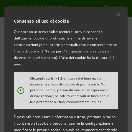
Consenso all'uso di cookie
Tutti i progetti
Questo sito utilizza cookie tecnici e, previo consenso
dell’utente, cookie di profilazione al fine di inviare
comunicazioni pubblicitarie personalizzate e consente anche
l'invio di cookie di "terze parti" (impostati da un sito web
CULTURA
diverso da quello visitato). L'uso dei cookie ha la durata di 1
anno.
Apertura straordinaria con
Cliccando sulla [x] di chiusura del banner, non
mostra al grattacielo
acconsenti all’uso dei cookie di profilazione. Non
!
potremo, perciò, personalizzare la tua esperienza
di navigazione, né offrirti contenuti in linea con le
tue preferenze o i tuoi comportamenti online.
È possibile consultare l'informativa estesa, prestare o meno
il consenso ai cookie o personalizzarne la configurazione e
modificare le proprie scelte in qualsiasi momento accedendo