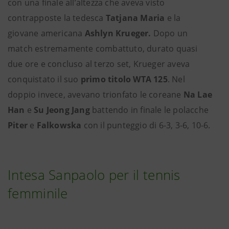
con una finale all’altezza che aveva visto
contrapposte la tedesca
Tatjana Maria
e la
giovane americana
Ashlyn Krueger.
Dopo un
match estremamente combattuto, durato quasi
due ore e concluso al terzo set, Krueger aveva
conquistato il suo
primo titolo WTA 125
. Nel
doppio invece, avevano trionfato le coreane
Na Lae
Han
e
Su Jeong Jang
battendo in finale le polacche
Piter
e
Falkowska
con il punteggio di 6-3, 3-6, 10-6.
Intesa Sanpaolo per il tennis
femminile