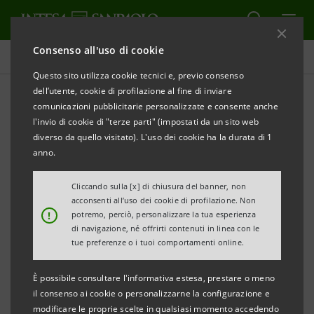
Consenso all'uso di cookie
Tutti i progetti
Questo sito utilizza cookie tecnici e, previo consenso
dell’utente, cookie di profilazione al fine di inviare
comunicazioni pubblicitarie personalizzate e consente anche
l'invio di cookie di "terze parti" (impostati da un sito web
SPORT
diverso da quello visitato). L'uso dei cookie ha la durata di 1
anno.
"Gaibledon": Veneto Open
Cliccando sulla [x] di chiusura del banner, non
2024 partner Intesa
acconsenti all’uso dei cookie di profilazione. Non
!
potremo, perciò, personalizzare la tua esperienza
Sanpaolo
di navigazione, né offrirti contenuti in linea con le
tue preferenze o i tuoi comportamenti online.
È possibile consultare l'informativa estesa, prestare o meno
il consenso ai cookie o personalizzarne la configurazione e
modificare le proprie scelte in qualsiasi momento accedendo