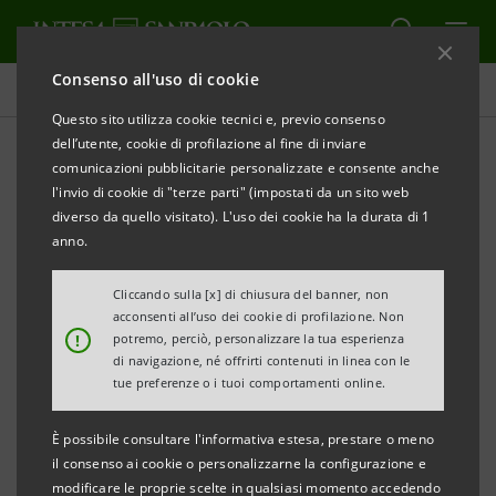
Consenso all'uso di cookie
Tutti i progetti
Questo sito utilizza cookie tecnici e, previo consenso
dell’utente, cookie di profilazione al fine di inviare
comunicazioni pubblicitarie personalizzate e consente anche
l'invio di cookie di "terze parti" (impostati da un sito web
ECONOMIA
diverso da quello visitato). L'uso dei cookie ha la durata di 1
anno.
CresciBusiness 2025:
Cliccando sulla [x] di chiusura del banner, non
Progettiamo Sostenibile
acconsenti all’uso dei cookie di profilazione. Non
!
potremo, perciò, personalizzare la tua esperienza
di navigazione, né offrirti contenuti in linea con le
tue preferenze o i tuoi comportamenti online.
È possibile consultare l'informativa estesa, prestare o meno
il consenso ai cookie o personalizzarne la configurazione e
modificare le proprie scelte in qualsiasi momento accedendo