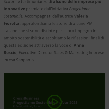
Scopri le testimonianze di
alcune delle imprese più
innovative
premiate dall’iniziativa
Progettiamo
Sostenibile.
Accompagnati dall’autrice
Valeria
Fioretta
, approfondiamo le storie di alcune PMI
italiane che si sono distinte per il loro impegno in
ambito sostenibilità
e ascoltiamo le riflessioni finali di
questa edizione attraverso la voce di
Anna
Roscio
, Executive Director Sales & Marketing Imprese
Intesa Sanpaolo.