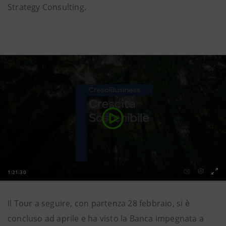
Strategy Consulting.
Il Tour a seguire, con partenza 28 febbraio, si è
concluso ad aprile e ha visto la Banca impegnata a