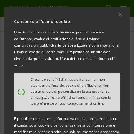
Consenso all'uso di cookie
Tutti i progetti
Questo sito utilizza cookie tecnici e, previo consenso
dell’utente, cookie di profilazione al fine di inviare
comunicazioni pubblicitarie personalizzate e consente anche
l'invio di cookie di "terze parti" (impostati da un sito web
CULTURA
diverso da quello visitato). L'uso dei cookie ha la durata di 1
anno.
Tre lezioni di Alessandro
Cliccando sulla [x] di chiusura del banner, non
Barbero al grattacielo di
acconsenti all’uso dei cookie di profilazione. Non
!
potremo, perciò, personalizzare la tua esperienza
Torino
di navigazione, né offrirti contenuti in linea con le
tue preferenze o i tuoi comportamenti online.
È possibile consultare l'informativa estesa, prestare o meno
il consenso ai cookie o personalizzarne la configurazione e
modificare le proprie scelte in qualsiasi momento accedendo