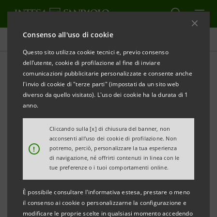
Consenso all'uso di cookie
Tutti gli eventi sostenuti dalla banca
Questo sito utilizza cookie tecnici e, previo consenso
dell’utente, cookie di profilazione al fine di inviare
comunicazioni pubblicitarie personalizzate e consente anche
l'invio di cookie di "terze parti" (impostati da un sito web
CULTURA
diverso da quello visitato). L'uso dei cookie ha la durata di 1
anno.
La Resistenza delle donne
Cliccando sulla [x] di chiusura del banner, non
acconsenti all’uso dei cookie di profilazione. Non
!
potremo, perciò, personalizzare la tua esperienza
di navigazione, né offrirti contenuti in linea con le
tue preferenze o i tuoi comportamenti online.
È possibile consultare l'informativa estesa, prestare o meno
il consenso ai cookie o personalizzarne la configurazione e
modificare le proprie scelte in qualsiasi momento accedendo