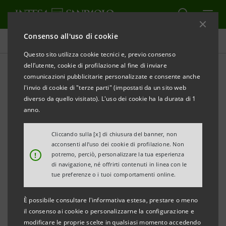
Consenso all'uso di cookie
Tutti gli eventi sostenuti dalla banca
Questo sito utilizza cookie tecnici e, previo consenso
dell’utente, cookie di profilazione al fine di inviare
comunicazioni pubblicitarie personalizzate e consente anche
l'invio di cookie di "terze parti" (impostati da un sito web
CULTURA
diverso da quello visitato). L'uso dei cookie ha la durata di 1
anno.
Fabbri: quattro premier di
Cliccando sulla [x] di chiusura del banner, non
Elisabetta II
acconsenti all’uso dei cookie di profilazione. Non
!
potremo, perciò, personalizzare la tua esperienza
di navigazione, né offrirti contenuti in linea con le
tue preferenze o i tuoi comportamenti online.
È possibile consultare l'informativa estesa, prestare o meno
il consenso ai cookie o personalizzarne la configurazione e
modificare le proprie scelte in qualsiasi momento accedendo