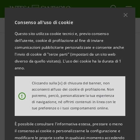
Consenso all'uso di cookie
Tutti i progetti
Questo sito utilizza cookie tecnici e, previo consenso
dell’utente, cookie di profilazione al fine di inviare
comunicazioni pubblicitarie personalizzate e consente anche
l'invio di cookie di "terze parti" (impostati da un sito web
EDUCAZIONE
diverso da quello visitato). L'uso dei cookie ha la durata di 1
anno.
Le parole giuste per
Cliccando sulla [x] di chiusura del banner, non
confrontarsi con la disabilità
acconsenti all’uso dei cookie di profilazione. Non
!
potremo, perciò, personalizzare la tua esperienza
di navigazione, né offrirti contenuti in linea con le
tue preferenze o i tuoi comportamenti online.
È possibile consultare l'informativa estesa, prestare o meno
il consenso ai cookie o personalizzarne la configurazione e
modificare le proprie scelte in qualsiasi momento accedendo