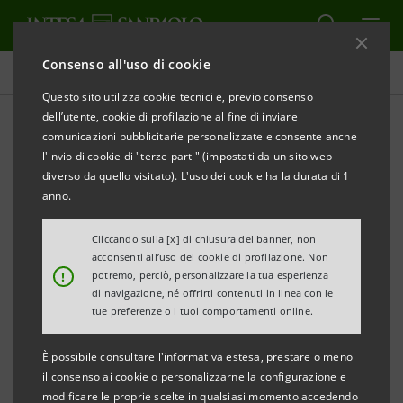
Consenso all'uso di cookie
Intesa Sanpaolo On Air
Questo sito utilizza cookie tecnici e, previo consenso
dell’utente, cookie di profilazione al fine di inviare
comunicazioni pubblicitarie personalizzate e consente anche
INCLUSIONE
l'invio di cookie di "terze parti" (impostati da un sito web
diverso da quello visitato). L'uso dei cookie ha la durata di 1
Le parole giuste dall'A alla Z
anno.
Cliccando sulla [x] di chiusura del banner, non
acconsenti all’uso dei cookie di profilazione. Non
!
potremo, perciò, personalizzare la tua esperienza
di navigazione, né offrirti contenuti in linea con le
Da sempre, il linguaggio rappresenta un vettore
tue preferenze o i tuoi comportamenti online.
fondamentale per riconoscere, comprendere e
apprezzare le specificità di ogni persona. A volta
È possibile consultare l'informativa estesa, prestare o meno
il consenso ai cookie o personalizzarne la configurazione e
capita però che, nel nostro parlato, alcune
modificare le proprie scelte in qualsiasi momento accedendo