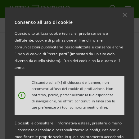
Consenso all'uso di cookie
Tutti i progetti
Questo sito utilizza cookie tecnici e, previo consenso
dell’utente, cookie di profilazione al fine di inviare
comunicazioni pubblicitarie personalizzate e consente anche
l'invio di cookie di "terze parti" (impostati da un sito web
EDUCAZIONE
diverso da quello visitato). L'uso dei cookie ha la durata di 1
anno.
Borse di studio per studenti
Cliccando sulla [x] di chiusura del banner, non
di talento
acconsenti all’uso dei cookie di profilazione. Non
!
potremo, perciò, personalizzare la tua esperienza
di navigazione, né offrirti contenuti in linea con le
tue preferenze o i tuoi comportamenti online.
È possibile consultare l'informativa estesa, prestare o meno
il consenso ai cookie o personalizzarne la configurazione e
modificare le proprie scelte in qualsiasi momento accedendo