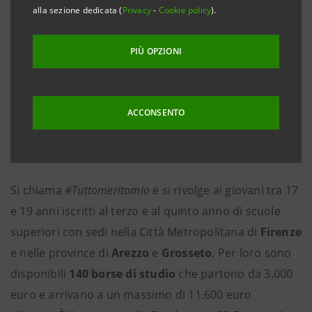
alla sezione dedicata (
Privacy
-
Cookie policy
).
PIÙ OPZIONI
ACCONSENTO
Si chiama
#Tuttomeritomio
e si rivolge ai giovani tra 17
e 19 anni iscritti al terzo e al quinto anno di scuole
superiori con sedi nella Città Metropolitana di
Firenze
e nelle province di
Arezzo
e
Grosseto
. Per loro sono
disponibili
140 borse di studio
che partono da 3.000
euro e arrivano a un massimo di 11.600 euro