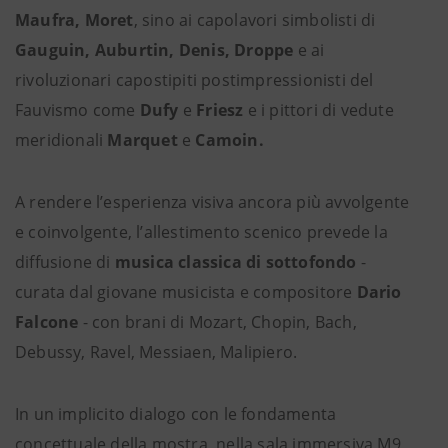
Maufra, Moret
, sino ai capolavori simbolisti di
Gauguin, Auburtin, Denis, Droppe
e ai
rivoluzionari capostipiti postimpressionisti del
Fauvismo come
Dufy
e
Friesz
e i pittori di vedute
meridionali
Marquet
e
Camoin.
A rendere l’esperienza visiva ancora più avvolgente
e coinvolgente, l’allestimento scenico prevede la
diffusione di
musica classica di sottofondo
-
curata dal giovane musicista e compositore
Dario
Falcone
- con brani di Mozart, Chopin, Bach,
Debussy, Ravel, Messiaen, Malipiero.
In un implicito dialogo con le fondamenta
concettuale della mostra, nella sala immersiva M9