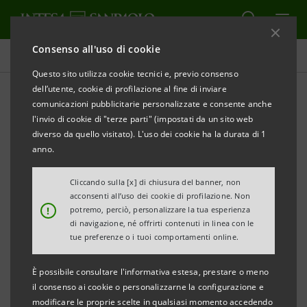
Consenso all'uso di cookie
Tutti i progetti
Questo sito utilizza cookie tecnici e, previo consenso
dell’utente, cookie di profilazione al fine di inviare
comunicazioni pubblicitarie personalizzate e consente anche
l'invio di cookie di "terze parti" (impostati da un sito web
CULTURA
diverso da quello visitato). L'uso dei cookie ha la durata di 1
anno.
A Venezia i capolavori
Cliccando sulla [x] di chiusura del banner, non
impressionisti del MuMa
acconsenti all’uso dei cookie di profilazione. Non
!
potremo, perciò, personalizzare la tua esperienza
di navigazione, né offrirti contenuti in linea con le
tue preferenze o i tuoi comportamenti online.
È possibile consultare l'informativa estesa, prestare o meno
il consenso ai cookie o personalizzarne la configurazione e
modificare le proprie scelte in qualsiasi momento accedendo