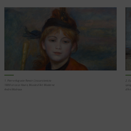
1. Pierre-Auguste Renoir L’escursionista
2. E
1888 circa Le Havre, Musée d’Art Moderne
spia
André Malraux
d’Ar