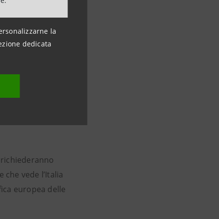
ne.
ersonalizzarne la
ezione dedicata
ro il 2025
 richiederanno
che vede l’Italia
ifica europea delle