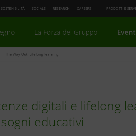
SOSTENIBILITÀ
SOCIALE
RESEARCH
CAREERS
PRODOTTI E SERVI
pegno
La Forza del Gruppo
Event
The Way Out: Lifelong learning
premi
Invio
per cercare o
ESC
ze digitali e lifelong le
isogni educativi