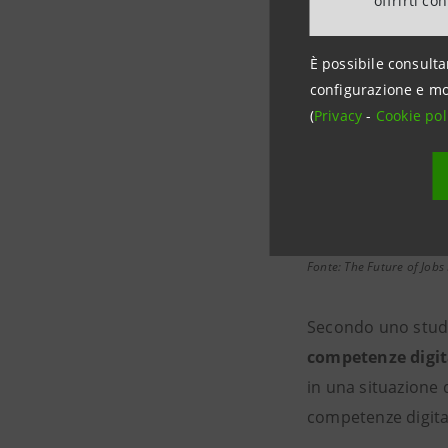
offrirti co
È possibile consulta
configurazione e mo
(
Privacy
-
Cookie pol
-85 Milioni
lavori obsoleti e
Fonte: The Future of Job
Secondo uno studi
competenze digit
in una situazione 
competenze digital