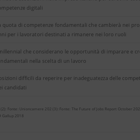
ompetenze digitali
a quota di competenze fondamentali che cambierà nei pro
nni per i lavoratori destinati a rimanere nei loro ruoli
 millennial che considerano le opportunità di imparare e 
ondamentali nella scelta di un lavoro
osizioni difficili da reperire per inadeguatezza delle compet
ei candidati
1 (2): Fonte: Unioncamere 202 (3): Fonte: The Future of Jobs Report October 2
9 Gallup 2018