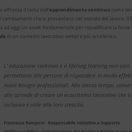
 affronta il tema dell’
apprendimento continuo
come lev
ai cambiamenti che si presentano nel mondo del lavoro. Il
ta ad oggi un asset fondamentale per riqualificare la forza 
ide
di un contesto lavorativo sempre più accelerato.
L’ educazione continua e il lifelong learning non solo
permettono alle persone di rispondere in modo effett
nuovi bisogni professionali. Allo stesso tempo, conse
alle aziende di creare un ecosistema lavorativo che s
inclusivo e utile alla loro crescita.
Francesca Ramponi - Responsabile Iniziative a Supporto
dell’Occupabilità - Valorizzazione del Sociale e Relazioni con l