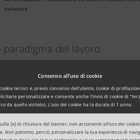
Università
 paradigma del lavoro
ad oggi vede l’insorgere di vite professionali sempre più l
Consenso all'uso di cookie
lubili, segnate dalle nuove logiche imposte dall’
innovazion
cookie tecnici e, previo consenso dell’utente, cookie di profilazione
la
trasformazione digitale
gioca un ruolo fondamentale: d
citarie personalizzate e consente anche l'invio di cookie di "terz
olescenza di alcune professioni, dall’altra, creando
nuov
so da quello visitato). L'uso dei cookie ha la durata di 1 anno.
hiedono l’aggiornamento continuo per stare al passo con l
e.
ulla [x] di chiusura del banner, non acconsenti all’uso dei cookie
ne. Non potremo, perciò, personalizzare la tua esperienza di navi