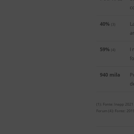
c
40%
L
(3)
a
59%
I
(4)
f
940 mila
P
d
(1): Fonte: Inapp 202
Forum (4): Fonte: 201