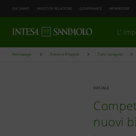
CHI SIAMO
INVESTOR RELATIONS
GOVERNANCE
NEWSROOM
L’ Im
Homepage
Eventi e Progetti
Tutti i progetti
SOCIALE
Competen
nuovi b