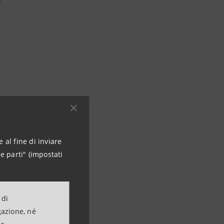
unghe,
e tecnologica
. In
 al fine di inviare
a una parte,
e parti" (impostati
e opportunità
a richiesta di
 di
gazione, né