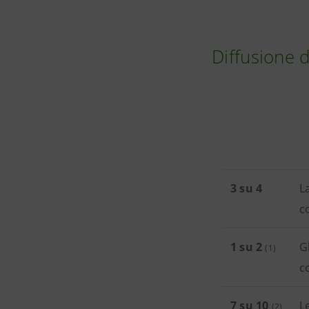
Diffusione d
3 su 4
L
c
1 su 2
G
(1)
c
7 su 10
L
(2)