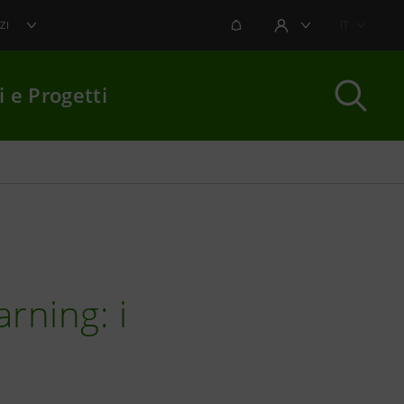
NOTIFICHE
IT
ZI
AREA UTENTE
i e Progetti
per chiudere
arning: i