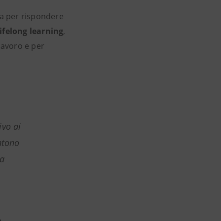
a per rispondere
lifelong learning
,
lavoro e per
ivo ai
ntono
ia
e