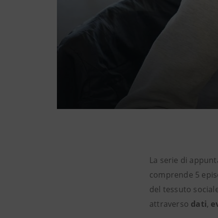
La serie di appunta
comprende 5 episod
del tessuto socia
attraverso
dati
,
e