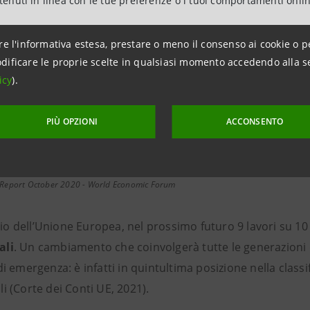
ntenuti in linea con le tue preferenze o i tuoi comportamenti onli
re l'informativa estesa, prestare o meno il consenso ai cookie o p
dificare le proprie scelte in qualsiasi momento accedendo alla s
icy
).
+97 Milioni
PIÙ OPZIONI
ACCONSENTO
ntro il 2025
di professioni emergenti ent
s Report October 2020 - World Economic Forum
o dell’Unione Europea, nel prossimo futuro 9 lavori su 10
ali
. Un cambiamento che coinvolgerà tutte le generazioni e 
di emergenza: è infatti in quintultima posizione nella class
i (Corte dei Conti UE, 2021).