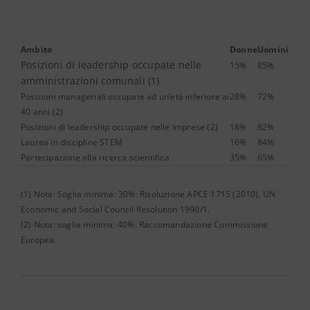
Ambito
Donne
Uomini
Posizioni di leadership occupate nelle
15%
85%
amministrazioni comunali (1)
Posizioni manageriali occupate ad un’età inferiore ai
28%
72%
40 anni (2)
Posizioni di leadership occupate nelle imprese (2)
18%
82%
Laurea in discipline STEM
16%
84%
Partecipazione alla ricerca scientifica
35%
65%
(1) Nota: Soglia minima: 30%: Risoluzione APCE 1715 (2010), UN
Economic and Social Council Resolution 1990/1.
(2) Nota: soglia minima: 40%: Raccomandazione Commissione
Europea.