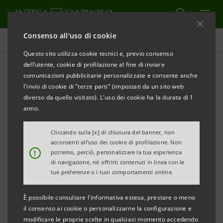
Consenso all'uso di cookie
Tutti i progetti
Questo sito utilizza cookie tecnici e, previo consenso
dell’utente, cookie di profilazione al fine di inviare
comunicazioni pubblicitarie personalizzate e consente anche
l'invio di cookie di "terze parti" (impostati da un sito web
SOCIALE
diverso da quello visitato). L'uso dei cookie ha la durata di 1
anno.
Women's empowerment:
Cliccando sulla [x] di chiusura del banner, non
investire sulla parità di
acconsenti all’uso dei cookie di profilazione. Non
!
potremo, perciò, personalizzare la tua esperienza
genere in Italia
di navigazione, né offrirti contenuti in linea con le
tue preferenze o i tuoi comportamenti online.
È possibile consultare l'informativa estesa, prestare o meno
il consenso ai cookie o personalizzarne la configurazione e
modificare le proprie scelte in qualsiasi momento accedendo