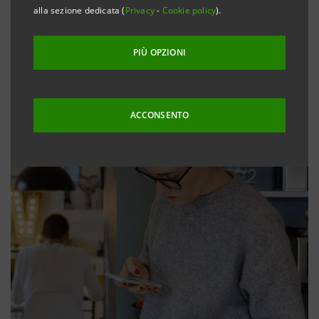
alla sezione dedicata (
Privacy
-
Cookie policy
).
PIÙ OPZIONI
ACCONSENTO