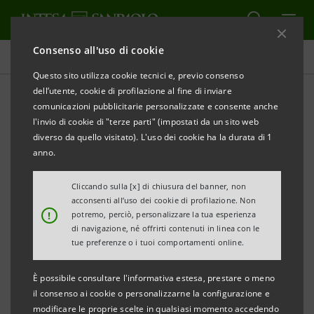
Consenso all'uso di cookie
Tutti i progetti
Questo sito utilizza cookie tecnici e, previo consenso
dell’utente, cookie di profilazione al fine di inviare
comunicazioni pubblicitarie personalizzate e consente anche
l'invio di cookie di "terze parti" (impostati da un sito web
ECONOMIA
diverso da quello visitato). L'uso dei cookie ha la durata di 1
anno.
L'effetto del Covid
Cliccando sulla [x] di chiusura del banner, non
sull'occupazione femminile:
acconsenti all’uso dei cookie di profilazione. Non
!
potremo, perciò, personalizzare la tua esperienza
Italia e USA a confronto
di navigazione, né offrirti contenuti in linea con le
tue preferenze o i tuoi comportamenti online.
È possibile consultare l'informativa estesa, prestare o meno
il consenso ai cookie o personalizzarne la configurazione e
modificare le proprie scelte in qualsiasi momento accedendo