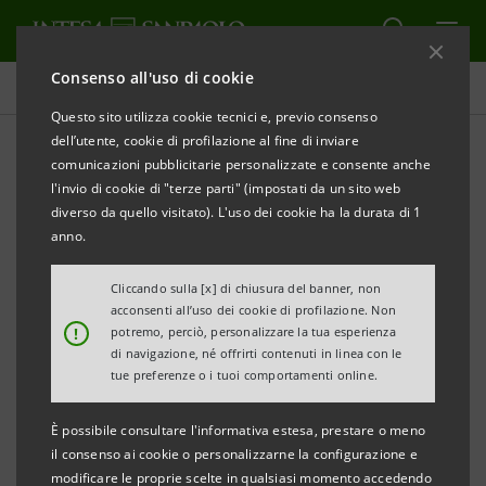
Consenso all'uso di cookie
Tutti i progetti
Questo sito utilizza cookie tecnici e, previo consenso
dell’utente, cookie di profilazione al fine di inviare
comunicazioni pubblicitarie personalizzate e consente anche
l'invio di cookie di "terze parti" (impostati da un sito web
INNOVAZIONE
diverso da quello visitato). L'uso dei cookie ha la durata di 1
anno.
Isybank e l'innovazione tra
Cliccando sulla [x] di chiusura del banner, non
banca e fintech
acconsenti all’uso dei cookie di profilazione. Non
!
potremo, perciò, personalizzare la tua esperienza
di navigazione, né offrirti contenuti in linea con le
tue preferenze o i tuoi comportamenti online.
È possibile consultare l'informativa estesa, prestare o meno
il consenso ai cookie o personalizzarne la configurazione e
modificare le proprie scelte in qualsiasi momento accedendo