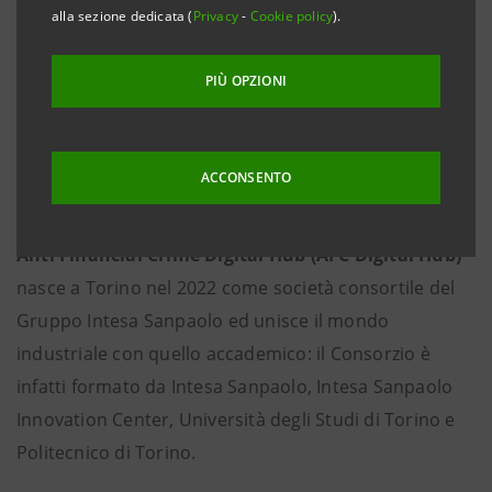
alla sezione dedicata (
Privacy
-
Cookie policy
).
PIÙ OPZIONI
ACCONSENTO
Anti Financial Crime Digital Hub (AFC Digital Hub)
nasce a Torino nel 2022 come società consortile del
Gruppo Intesa Sanpaolo ed unisce il mondo
industriale con quello accademico: il Consorzio è
infatti formato da Intesa Sanpaolo, Intesa Sanpaolo
Innovation Center, Università degli Studi di Torino e
Politecnico di Torino.