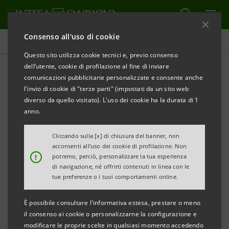
Consenso all'uso di cookie
Tutti i progetti
Questo sito utilizza cookie tecnici e, previo consenso
dell’utente, cookie di profilazione al fine di inviare
comunicazioni pubblicitarie personalizzate e consente anche
l'invio di cookie di "terze parti" (impostati da un sito web
INNOVAZIONE
diverso da quello visitato). L'uso dei cookie ha la durata di 1
anno.
AFC Digital Hub
Cliccando sulla [x] di chiusura del banner, non
acconsenti all’uso dei cookie di profilazione. Non
!
potremo, perciò, personalizzare la tua esperienza
di navigazione, né offrirti contenuti in linea con le
tue preferenze o i tuoi comportamenti online.
È possibile consultare l'informativa estesa, prestare o meno
il consenso ai cookie o personalizzarne la configurazione e
modificare le proprie scelte in qualsiasi momento accedendo