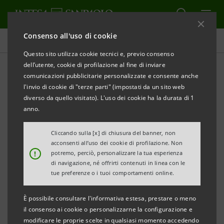
Consenso all'uso di cookie
Tutti i progetti
Questo sito utilizza cookie tecnici e, previo consenso
dell’utente, cookie di profilazione al fine di inviare
comunicazioni pubblicitarie personalizzate e consente anche
l'invio di cookie di "terze parti" (impostati da un sito web
CULTURA
diverso da quello visitato). L'uso dei cookie ha la durata di 1
anno.
Music makers. La guida
Cliccando sulla [x] di chiusura del banner, non
definitiva alla musica
acconsenti all’uso dei cookie di profilazione. Non
!
potremo, perciò, personalizzare la tua esperienza
contemporanea
di navigazione, né offrirti contenuti in linea con le
tue preferenze o i tuoi comportamenti online.
È possibile consultare l'informativa estesa, prestare o meno
il consenso ai cookie o personalizzarne la configurazione e
modificare le proprie scelte in qualsiasi momento accedendo