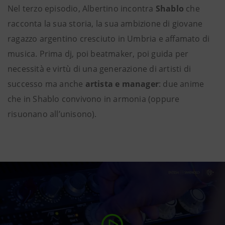
Nel terzo episodio, Albertino incontra
Shablo
che
racconta la sua storia, la sua ambizione di giovane
ragazzo argentino cresciuto in Umbria e affamato di
musica. Prima dj, poi beatmaker, poi guida per
necessità e virtù di una generazione di artisti di
successo ma anche
artista e manager
: due anime
che in Shablo convivono in armonia (oppure
risuonano all’unisono).