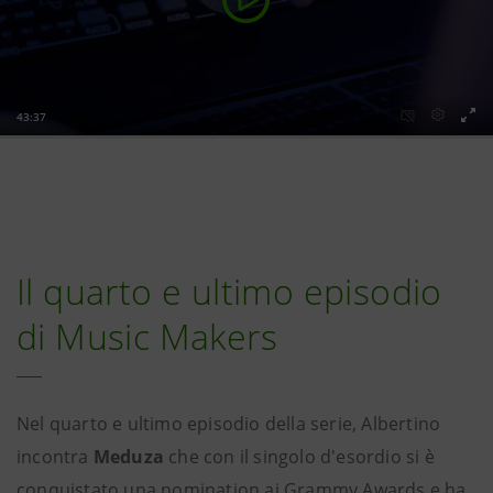
Il quarto e ultimo episodio
di Music Makers
Nel quarto e ultimo episodio della serie, Albertino
incontra
Meduza
che con il singolo d'esordio si è
conquistato una nomination ai Grammy Awards e ha