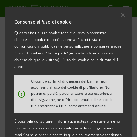
Consenso all'uso di cookie
Tutti i progetti
Questo sito utilizza cookie tecnici e, previo consenso
dell’utente, cookie di profilazione al fine di inviare
comunicazioni pubblicitarie personalizzate e consente anche
l'invio di cookie di "terze parti" (impostati da un sito web
SOCIALE
diverso da quello visitato). L'uso dei cookie ha la durata di 1
anno.
Cometa Como: progetti di
Cliccando sulla [x] di chiusura del banner, non
inclusione sociale e
acconsenti all’uso dei cookie di profilazione. Non
!
potremo, perciò, personalizzare la tua esperienza
educativa
di navigazione, né offrirti contenuti in linea con le
tue preferenze o i tuoi comportamenti online.
È possibile consultare l'informativa estesa, prestare o meno
il consenso ai cookie o personalizzarne la configurazione e
modificare le proprie scelte in qualsiasi momento accedendo