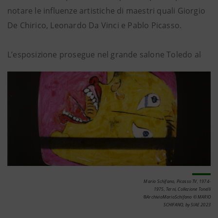
notare le influenze artistiche di maestri quali Giorgio
De Chirico, Leonardo Da Vinci e Pablo Picasso.
L’esposizione prosegue nel grande salone Toledo al
Mario Schifano, Picasso TV, 1974-
1975, Terni, Collezione Tonelli
®ArchivioMarioSchifano © MARIO
SCHIFANO, by SIAE 2023