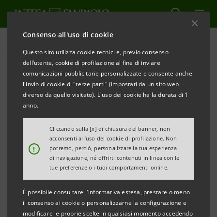
Consenso all'uso di cookie
Tutti i progetti
Questo sito utilizza cookie tecnici e, previo consenso
dell’utente, cookie di profilazione al fine di inviare
comunicazioni pubblicitarie personalizzate e consente anche
l'invio di cookie di "terze parti" (impostati da un sito web
CULTURA
diverso da quello visitato). L'uso dei cookie ha la durata di 1
anno.
Mario Schifano in mostra
Cliccando sulla [x] di chiusura del banner, non
alle Gallerie d'Italia di Napoli
acconsenti all’uso dei cookie di profilazione. Non
!
potremo, perciò, personalizzare la tua esperienza
di navigazione, né offrirti contenuti in linea con le
tue preferenze o i tuoi comportamenti online.
È possibile consultare l'informativa estesa, prestare o meno
il consenso ai cookie o personalizzarne la configurazione e
modificare le proprie scelte in qualsiasi momento accedendo