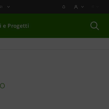
NOTIFICHE
IT
ZI
AREA UTENTE
i e Progetti
per chiudere
zo