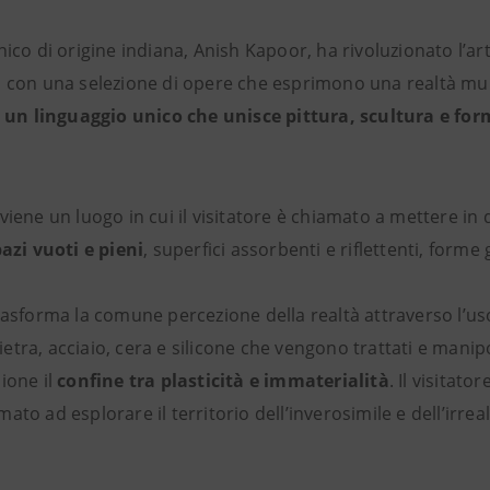
nico di origine indiana, Anish Kapoor, ha rivoluzionato l’
a con una selezione di opere che esprimono una realtà mu
i
un linguaggio unico che unisce pittura, scultura e for
viene un luogo in cui il visitatore è chiamato a mettere in 
azi vuoti e pieni
, superfici assorbenti e riflettenti, form
rasforma la comune percezione della realtà attraverso l’uso
tra, acciaio, cera e silicone che vengono trattati e manipo
ione il
confine tra plasticità e immaterialità
. Il visitato
to ad esplorare il territorio dell’inverosimile e dell’irrea