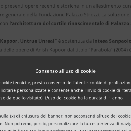
o presenti opere recenti e storiche in un allestimento cu
re generale della Fondazione Palazzo Strozzi. La soluzione
 con
l’architettura del cortile rinascimentale di Palazzo 
 Kapoor. Untrue Unreal"
è sostenuta da
Intesa Sanpaolo
a delle opere di Anish Kapoor dal titolo “Parabola” (2004) è
contemporanea di Intesa Sanpaolo visibile grazie a un cont
percorso espositivo a Palazzo Strozzi. Dal 2004 l’opera, 
Consenso all'uso di cookie
o grigio, è allestita nel chiostro quattrocentesco dell’ex 
cookie tecnici e, previo consenso dell’utente, cookie di profilazione
una parte del quale appartenente alla Banca Mutua Popo
citarie personalizzate e consente anche l'invio di cookie di "terz
olo.
so da quello visitato). L'uso dei cookie ha la durata di 1 anno.
ulla [x] di chiusura del banner, non acconsenti all’uso dei cookie
ne. Non potremo, perciò, personalizzare la tua esperienza di navi