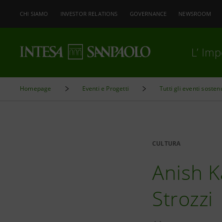
CHI SIAMO
INVESTOR RELATIONS
GOVERNANCE
NEWSROOM
L’ Im
Homepage
Eventi e Progetti
Tutti gli eventi sosten
CULTURA
Anish K
Strozzi