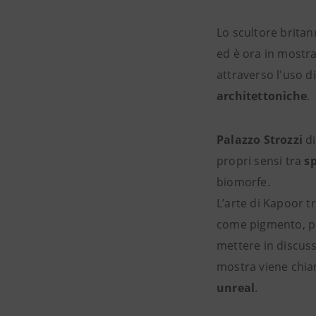
Lo scultore britan
ed è ora in mostr
attraverso l'uso d
architettoniche
.
Palazzo Strozzi
di
propri sensi tra
sp
biomorfe.
L’arte di Kapoor t
come pigmento, pie
mettere in discuss
mostra viene chiama
unreal
.