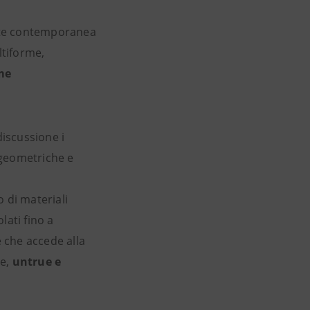
arte contemporanea
ltiforme,
me
discussione i
e geometriche e
 di materiali
lati fino a
re che accede alla
le,
untrue e