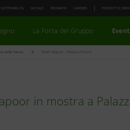
SOSTENIBILITÀ
SOCIALE
RESEARCH
CAREERS
PRODOTTI E SERVI
pegno
La Forza del Gruppo
Event
uti dalla banca
Anish Kapoor - Palazzo Strozzi
premi
Invio
per cercare o
ESC
apoor in mostra a Palaz