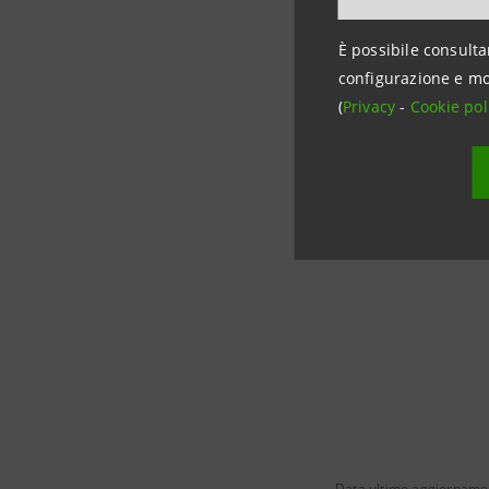
centinaia di amanti
spazio di aggregaz
È possibile consulta
configurazione e mo
(
Privacy
-
Cookie pol
Sabato 28 settembre
montepremi in pali
Cup.
Data ultimo aggiornamen