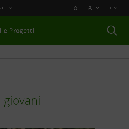
NOTIFICHE
IT
ZI
AREA UTENTE
i e Progetti
per chiudere
i giovani