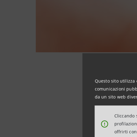
La partnership co
Questo sito utilizza 
gaming in Italia, s
comunicazioni pubbli
da un sito web diver
La partnership co
gaming in Italia, s
Cliccando s
profilazio
!
Il torneo Intesa Sa
offrirti co