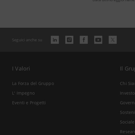
Seguici anche su
I Valori
Il Gr
La Forza del Gruppo
Chi Si
L' Impegno
Investo
Eventi e Progetti
Govern
Sosteni
Sociale
Resear