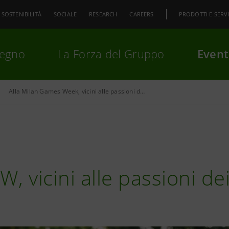
SOSTENIBILITÀ
SOCIALE
RESEARCH
CAREERS
PRODOTTI E SERVI
pegno
La Forza del Gruppo
Event
Alla Milan Games Week, vicini alle passioni dei giovani
premi
Invio
per cercare o
ESC
, vicini alle passioni de