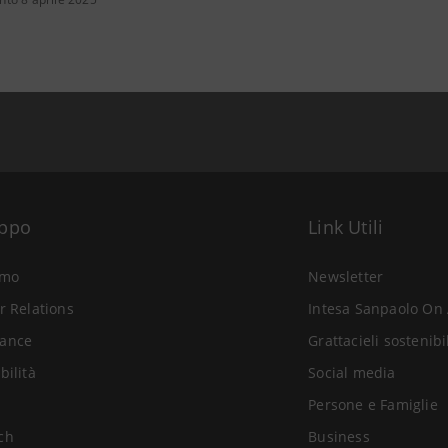
uppo
Link Utili
amo
Newsletter
r Relations
Intesa Sanpaolo On 
ance
Grattacieli sostenibi
bilità
Social media
Persone e Famiglie
ch
Business