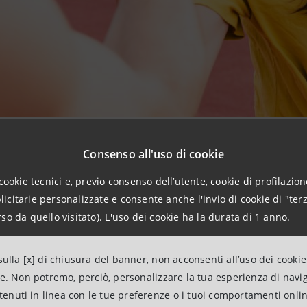
Consenso all'uso di cookie
n Milan Games Week, l’appuntamento più atteso dagli appa
cookie tecnici e, previo consenso dell’utente, cookie di profilazione
i rinnova nel segno del fantasy.
citarie personalizzate e consente anche l'invio di cookie di "terz
so da quello visitato). L'uso dei cookie ha la durata di 1 anno.
n Milan Games Week, l’appuntamento più atteso dagli appa
i rinnova nel segno del fantasy.
ulla [x] di chiusura del banner, non acconsenti all’uso dei cookie
ne. Non potremo, perciò, personalizzare la tua esperienza di navi
npaolo Hearthstone Cup ha raccolto in tante filiali del terri
ntenuti in linea con le tue preferenze o i tuoi comportamenti onli