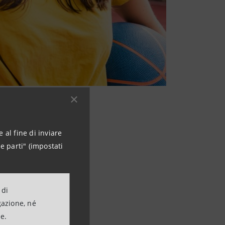
ssionati di
 al fine di inviare
e parti" (impostati
ssionati di
 di
gazione, né
torio italiano
ne.