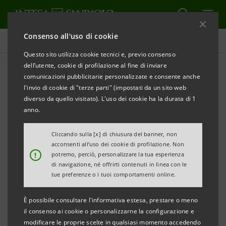
Consenso all'uso di cookie
Tutti i progetti
Questo sito utilizza cookie tecnici e, previo consenso
dell’utente, cookie di profilazione al fine di inviare
comunicazioni pubblicitarie personalizzate e consente anche
l'invio di cookie di "terze parti" (impostati da un sito web
EDUCAZIONE
diverso da quello visitato). L'uso dei cookie ha la durata di 1
anno.
Formazione digitale per i
Cliccando sulla [x] di chiusura del banner, non
più giovani: Young
acconsenti all’uso dei cookie di profilazione. Non
!
potremo, perciò, personalizzare la tua esperienza
Innovators Day
di navigazione, né offrirti contenuti in linea con le
tue preferenze o i tuoi comportamenti online.
È possibile consultare l'informativa estesa, prestare o meno
il consenso ai cookie o personalizzarne la configurazione e
modificare le proprie scelte in qualsiasi momento accedendo