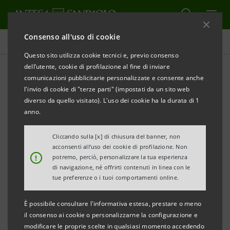
Consenso all'uso di cookie
Tutti i progetti
Questo sito utilizza cookie tecnici e, previo consenso
dell’utente, cookie di profilazione al fine di inviare
comunicazioni pubblicitarie personalizzate e consente anche
l'invio di cookie di "terze parti" (impostati da un sito web
EDUCAZIONE
diverso da quello visitato). L'uso dei cookie ha la durata di 1
anno.
Università e Ricerca
Cliccando sulla [x] di chiusura del banner, non
scientifica: il nostro
acconsenti all’uso dei cookie di profilazione. Non
!
potremo, perciò, personalizzare la tua esperienza
impegno per il Paese
di navigazione, né offrirti contenuti in linea con le
tue preferenze o i tuoi comportamenti online.
È possibile consultare l'informativa estesa, prestare o meno
il consenso ai cookie o personalizzarne la configurazione e
modificare le proprie scelte in qualsiasi momento accedendo