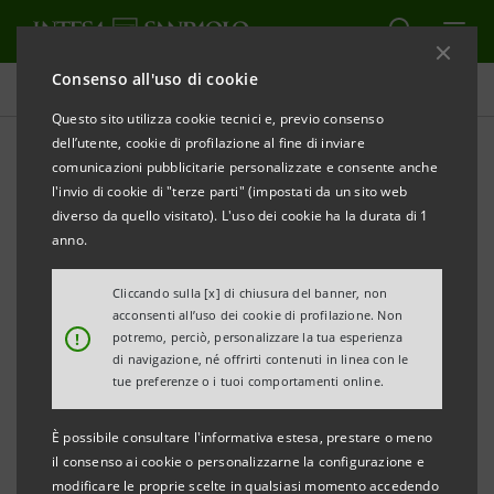
Consenso all'uso di cookie
Tutti i progetti
Questo sito utilizza cookie tecnici e, previo consenso
dell’utente, cookie di profilazione al fine di inviare
comunicazioni pubblicitarie personalizzate e consente anche
l'invio di cookie di "terze parti" (impostati da un sito web
INNOVAZIONE
diverso da quello visitato). L'uso dei cookie ha la durata di 1
anno.
Smart Mobility, quali scelte
Cliccando sulla [x] di chiusura del banner, non
per il futuro?
acconsenti all’uso dei cookie di profilazione. Non
!
potremo, perciò, personalizzare la tua esperienza
di navigazione, né offrirti contenuti in linea con le
tue preferenze o i tuoi comportamenti online.
È possibile consultare l'informativa estesa, prestare o meno
il consenso ai cookie o personalizzarne la configurazione e
modificare le proprie scelte in qualsiasi momento accedendo