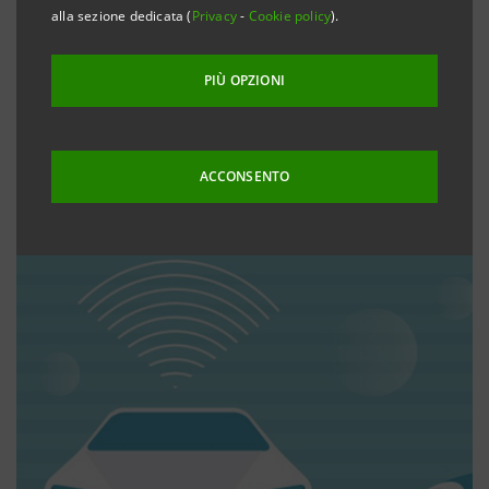
alla sezione dedicata (
Privacy
-
Cookie policy
).
PIÙ OPZIONI
ACCONSENTO