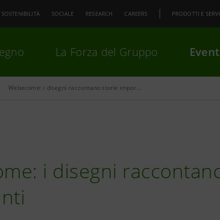
SOSTENIBILITÀ
SOCIALE
RESEARCH
CAREERS
PRODOTTI E SERVI
pegno
La Forza del Gruppo
Event
Webecome: i disegni raccontano storie importanti
premi
Invio
per cercare o
ESC
e: i disegni raccontano
nti