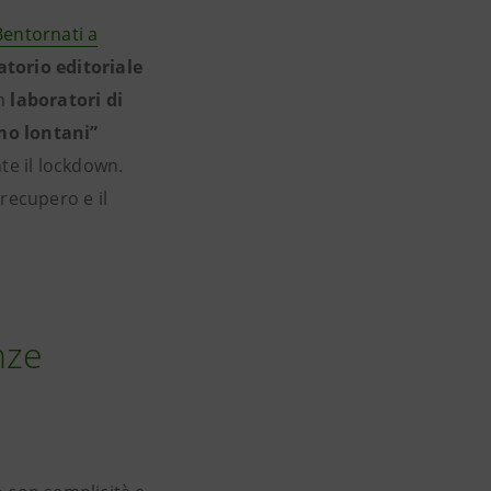
Bentornati a
torio editoriale
in
laboratori di
mo lontani”
te il lockdown.
 recupero e il
nze