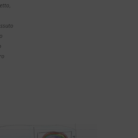
etto,
issuto
o
o
ro