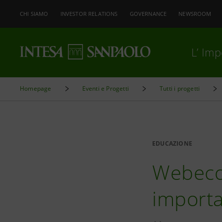
CHI SIAMO
INVESTOR RELATIONS
GOVERNANCE
NEWSROOM
L’ Im
Homepage
Eventi e Progetti
Tutti i progetti
EDUCAZIONE
Webecom
importa