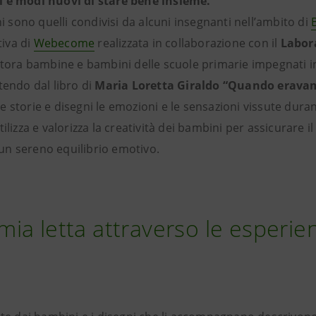
i e modi nuovi di stare bene insieme.
ni sono quelli condivisi da alcuni insegnanti nell’ambito di
ativa di
Webecome
realizzata in collaborazione con il
Labora
ttora bambine e bambini delle scuole primarie impegnati 
tendo dal libro di
Maria Loretta Giraldo “Quando erava
 storie e disegni le emozioni e le sensazioni vissute duran
ilizza e valorizza la creatività dei bambini per assicurare il
n sereno equilibrio emotivo.
ia letta attraverso le esperie