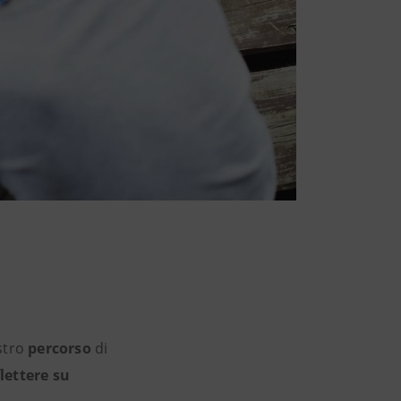
stro
percorso
di
flettere su