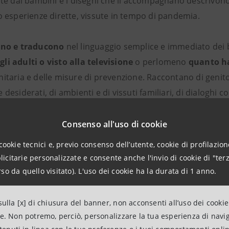
ate dai bambini e i disegni che li accompagnano descrivon
o esperienze dirette, vissute in tempo di pandemia.
ono e
traducono
nel linguaggio semplice e immediato dei
li adulti o visto alla televisione
o perlomeno
quanto h
itaria e delle misure di prevenzione. Raccontano di genito
desiderati, di ambienti e di vissuti familiari, di dialoghi c
mpossibilità di andare a scuola, di non poter vedere le pro
, di non poter correre e giocare in un parco e soprattutto
Consenso all'uso di cookie
dere.
cookie tecnici e, previo consenso dell’utente, cookie di profilazione
ri dei disegni che accompagnano queste storie esprimono c
citarie personalizzate e consente anche l'invio di cookie di "terz
ozioni e le paure vissute dai bambini
.
so da quello visitato). L'uso dei cookie ha la durata di 1 anno.
 interi nuclei familiari, autoritratti apparentemente enigmati
o della mamma e del papà, lavori domestici fatti tutti insi
ulla [x] di chiusura del banner, non acconsenti all’uso dei cookie
 intrappolati nel video del computer, animali domestici i
ne. Non potremo, perciò, personalizzare la tua esperienza di navi