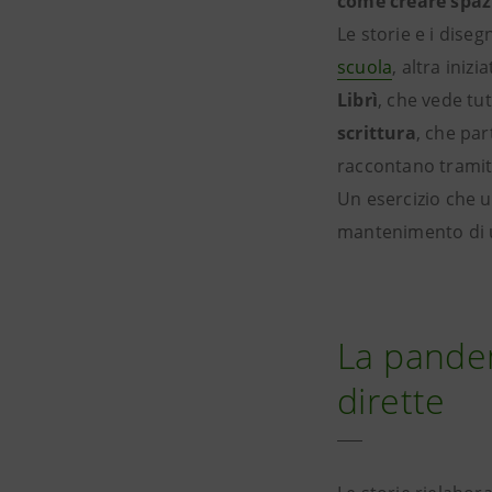
come
creare spaz
Le storie e i diseg
scuola
, altra inizi
Librì
,
che vede tu
scrittura
, che par
raccontano tramite
Un esercizio che ut
mantenimento di u
La pandem
dirette