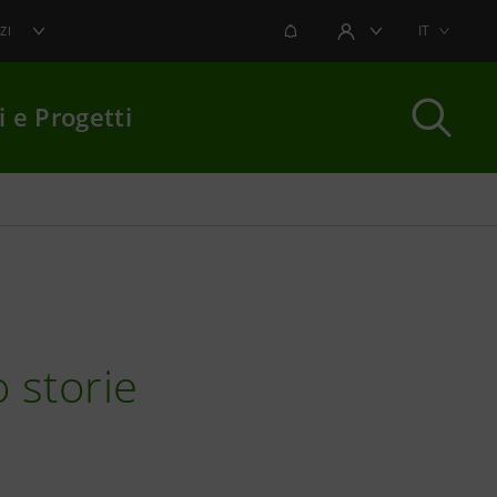
NOTIFICHE
IT
ZI
AREA UTENTE
i e Progetti
per chiudere
 storie