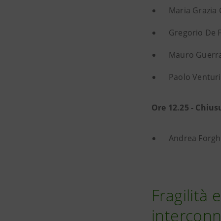
Maria Grazia
Gregorio De F
Mauro Guerra
Paolo Venturi
Ore 12.25 - Chius
Andrea Forghi
Fragilità
interconn