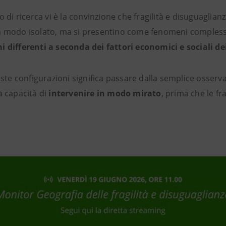
o di ricerca vi è la convinzione che fragilità e disuguaglian
n modo isolato, ma si presentino come fenomeni complessi
 differenti a seconda dei fattori economici e sociali dei 
e configurazioni significa passare dalla semplice osserva
a capacità di
intervenire in modo mirato
, prima che le fra