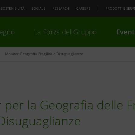
SOSTENIBILITÀ
SOCIALE
RESEARCH
CAREERS
PRODOTTI E SERVI
pegno
La Forza del Gruppo
Event
Monitor Geografia Fragilità e Disuguaglianze
premi
Invio
per cercare o
ESC
per la Geografia delle Fr
 Disuguaglianze