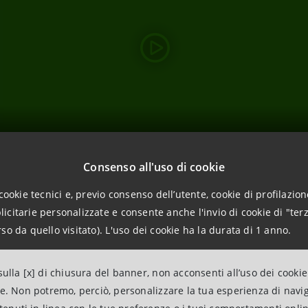
Consenso all'uso di cookie
cookie tecnici e, previo consenso dell’utente, cookie di profilazione
citarie personalizzate e consente anche l'invio di cookie di "terz
so da quello visitato). L'uso dei cookie ha la durata di 1 anno.
ulla [x] di chiusura del banner, non acconsenti all’uso dei cookie
ne. Non potremo, perciò, personalizzare la tua esperienza di navi