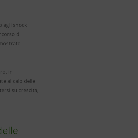
o agli shock
rcorso di
 mostrato
ro, in
te al calo delle
ersi su crescita,
delle