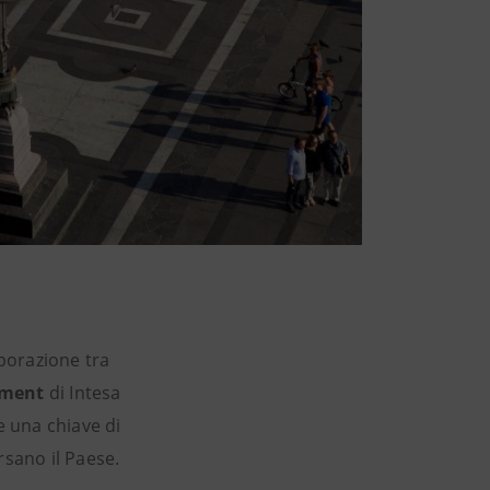
borazione tra
tment
di Intesa
re una chiave di
rsano il Paese.