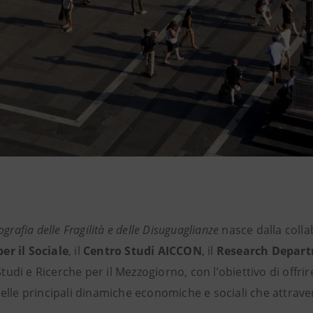
grafia delle Fragilità e delle Disuguaglianze
nasce dalla colla
er il Sociale
, il
Centro Studi AICCON
, il
Research Depar
Studi e Ricerche per il Mezzogiorno, con l’obiettivo di offri
delle principali dinamiche economiche e sociali che attrave