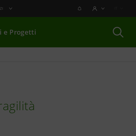
NOTIFICHE
IT
ZI
AREA UTENTE
i e Progetti
per chiudere
agilità