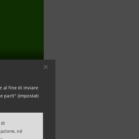
 al fine di inviare
e parti" (impostati
 di
gazione, né