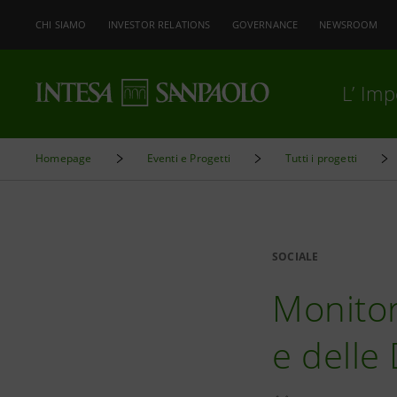
CHI SIAMO
INVESTOR RELATIONS
GOVERNANCE
NEWSROOM
L’ Im
Homepage
Eventi e Progetti
Tutti i progetti
SOCIALE
Monitor 
e delle