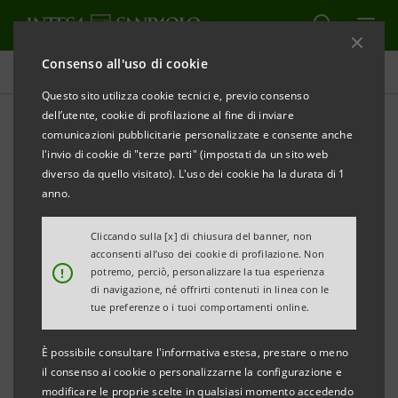
Consenso all'uso di cookie
Tutti i progetti
Questo sito utilizza cookie tecnici e, previo consenso
dell’utente, cookie di profilazione al fine di inviare
comunicazioni pubblicitarie personalizzate e consente anche
l'invio di cookie di "terze parti" (impostati da un sito web
CULTURA
diverso da quello visitato). L'uso dei cookie ha la durata di 1
anno.
Uno sguardo fotografico
Cliccando sulla [x] di chiusura del banner, non
sulla Cina: Olivo Barbieri alle
acconsenti all’uso dei cookie di profilazione. Non
!
potremo, perciò, personalizzare la tua esperienza
Gallerie d'Italia
di navigazione, né offrirti contenuti in linea con le
tue preferenze o i tuoi comportamenti online.
È possibile consultare l'informativa estesa, prestare o meno
il consenso ai cookie o personalizzarne la configurazione e
modificare le proprie scelte in qualsiasi momento accedendo