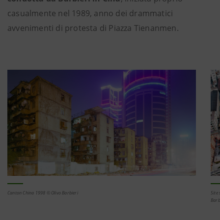
casualmente nel 1989, anno dei drammatici
avvenimenti di protesta di Piazza Tienanmen.
Canton China 1998 © Olivo Barbieri
Site
Barb