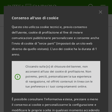
Consenso all'uso di cookie
Tutti i progetti
Questo sito utilizza cookie tecnici e, previo consenso
dell’utente, cookie di profilazione al fine di inviare
comunicazioni pubblicitarie personalizzate e consente anche
l'invio di cookie di "terze parti" (impostati da un sito web
CULTURA
diverso da quello visitato). L'uso dei cookie ha la durata di 1
anno.
Miart 2026: Fiera
Cliccando sulla [x] di chiusura del banner, non
Internazionale d’Arte a
acconsenti all’uso dei cookie di profilazione. Non
!
potremo, perciò, personalizzare la tua esperienza
Milano
di navigazione, né offrirti contenuti in linea con le
tue preferenze o i tuoi comportamenti online.
È possibile consultare l'informativa estesa, prestare o meno
il consenso ai cookie o personalizzarne la configurazione e
modificare le proprie scelte in qualsiasi momento accedendo