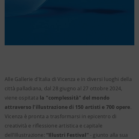
Alle Gallerie d'Italia di Vicenza e in diversi luoghi della
città palladiana, dal 28 giugno al 27 ottobre 2024,
viene ospitata
la "complessità" del mondo
attraverso l'illustrazione di 150 artisti e 700 opere
.
Vicenza è pronta a trasformarsi in epicentro di
creatività e riflessione artistica e capitale
dell’illustrazione:
“Illustri Festival”
- giunto alla sua