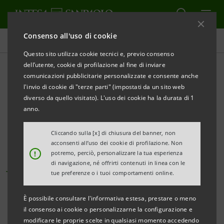
Consenso all'uso di cookie
Tutti i progetti
Questo sito utilizza cookie tecnici e, previo consenso
dell’utente, cookie di profilazione al fine di inviare
comunicazioni pubblicitarie personalizzate e consente anche
l'invio di cookie di "terze parti" (impostati da un sito web
CULTURA
diverso da quello visitato). L'uso dei cookie ha la durata di 1
anno.
"Disegnare la complessità":
Cliccando sulla [x] di chiusura del banner, non
a Vicenza le illustrazioni di
acconsenti all’uso dei cookie di profilazione. Non
!
potremo, perciò, personalizzare la tua esperienza
Javier Jaén
di navigazione, né offrirti contenuti in linea con le
tue preferenze o i tuoi comportamenti online.
È possibile consultare l'informativa estesa, prestare o meno
il consenso ai cookie o personalizzarne la configurazione e
modificare le proprie scelte in qualsiasi momento accedendo