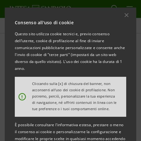
Consenso all'uso di cookie
Tutti gli eventi sostenuti dalla banca
Questo sito utilizza cookie tecnici e, previo consenso
dell’utente, cookie di profilazione al fine di inviare
comunicazioni pubblicitarie personalizzate e consente anche
l'invio di cookie di "terze parti" (impostati da un sito web
CULTURA
diverso da quello visitato). L'uso dei cookie ha la durata di 1
anno.
Henri Cartier-Bresson in
Cliccando sulla [x] di chiusura del banner, non
mostra a Rovigo
acconsenti all’uso dei cookie di profilazione. Non
!
potremo, perciò, personalizzare la tua esperienza
di navigazione, né offrirti contenuti in linea con le
tue preferenze o i tuoi comportamenti online.
È possibile consultare l'informativa estesa, prestare o meno
il consenso ai cookie o personalizzarne la configurazione e
modificare le proprie scelte in qualsiasi momento accedendo