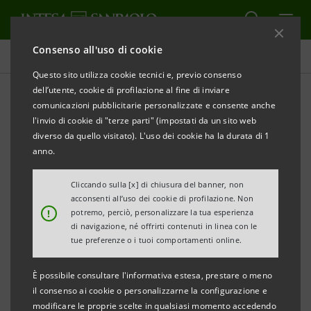
Consenso all'uso di cookie
Tutti i progetti
Questo sito utilizza cookie tecnici e, previo consenso
dell’utente, cookie di profilazione al fine di inviare
comunicazioni pubblicitarie personalizzate e consente anche
l'invio di cookie di "terze parti" (impostati da un sito web
ECONOMIA
diverso da quello visitato). L'uso dei cookie ha la durata di 1
anno.
Trend e competenze del
Cliccando sulla [x] di chiusura del banner, non
futuro: Look4ward - Build
acconsenti all’uso dei cookie di profilazione. Non
!
potremo, perciò, personalizzare la tua esperienza
Your Future
di navigazione, né offrirti contenuti in linea con le
tue preferenze o i tuoi comportamenti online.
È possibile consultare l'informativa estesa, prestare o meno
il consenso ai cookie o personalizzarne la configurazione e
modificare le proprie scelte in qualsiasi momento accedendo