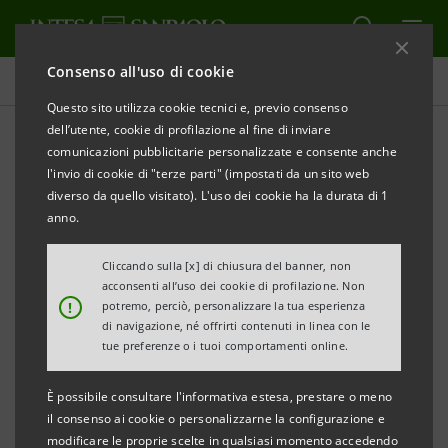
Consenso all'uso di cookie
Tutti i progetti
Questo sito utilizza cookie tecnici e, previo consenso
dell’utente, cookie di profilazione al fine di inviare
comunicazioni pubblicitarie personalizzate e consente anche
l'invio di cookie di "terze parti" (impostati da un sito web
EDUCAZIONE
diverso da quello visitato). L'uso dei cookie ha la durata di 1
anno.
Immaginare il futuro.
Cliccando sulla [x] di chiusura del banner, non
acconsenti all’uso dei cookie di profilazione. Non
!
potremo, perciò, personalizzare la tua esperienza
di navigazione, né offrirti contenuti in linea con le
tue preferenze o i tuoi comportamenti online.
È possibile consultare l'informativa estesa, prestare o meno
il consenso ai cookie o personalizzarne la configurazione e
modificare le proprie scelte in qualsiasi momento accedendo