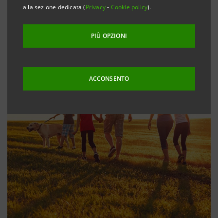
alla sezione dedicata (
Privacy
-
Cookie policy
).
PIÙ OPZIONI
ACCONSENTO