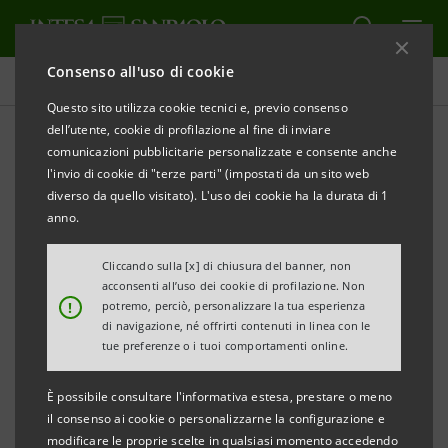
Consenso all'uso di cookie
Tutti i progetti
Questo sito utilizza cookie tecnici e, previo consenso
dell’utente, cookie di profilazione al fine di inviare
comunicazioni pubblicitarie personalizzate e consente anche
l'invio di cookie di "terze parti" (impostati da un sito web
SOCIALE
diverso da quello visitato). L'uso dei cookie ha la durata di 1
anno.
Sharing Energy: Comunità
Cliccando sulla [x] di chiusura del banner, non
Energetiche Solidali
acconsenti all’uso dei cookie di profilazione. Non
!
potremo, perciò, personalizzare la tua esperienza
di navigazione, né offrirti contenuti in linea con le
tue preferenze o i tuoi comportamenti online.
È possibile consultare l'informativa estesa, prestare o meno
il consenso ai cookie o personalizzarne la configurazione e
modificare le proprie scelte in qualsiasi momento accedendo